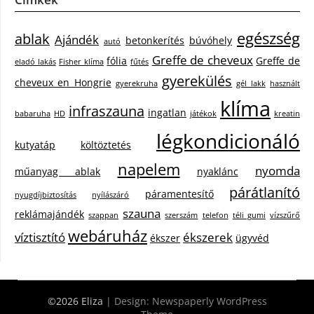
egészség
ablak
Ajándék
betonkerítés
búvóhely
autó
Greffe de cheveux
fólia
Greffe de
eladó lakás
Fisher klíma
fűtés
gyerekülés
cheveux en Hongrie
gyerekruha
gél lakk
használt
klíma
infraszauna
ingatlan
babaruha
HD
játékok
kreatin
légkondicionáló
kutyatáp
költöztetés
napelem
nyomda
műanyag ablak
nyaklánc
párátlanító
páramentesítő
nyugdíjbiztosítás
nyílászáró
szauna
reklámajándék
szappan
szerszám
telefon
téli gumi
vízszűrő
webáruház
víztisztító
ékszerek
ékszer
ügyvéd
©2026 Eliza
| Design:
Newspaperly WordPress