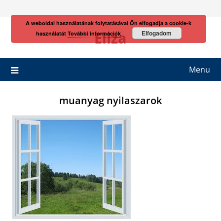
Skip
to
A weboldal használatának folytatásával Ön elfogadja a cookie-k
content
Eliza
Elfogadom
használatát
További információk
Menu
muanyag nyilaszarok