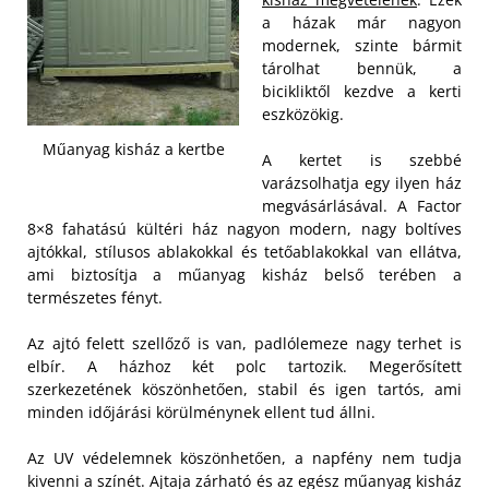
a házak már nagyon
modernek, szinte bármit
tárolhat bennük, a
bicikliktől kezdve a kerti
eszközökig.
Műanyag kisház a kertbe
A kertet is szebbé
varázsolhatja egy ilyen ház
megvásárlásával. A Factor
8×8 fahatású kültéri ház nagyon modern, nagy boltíves
ajtókkal, stílusos ablakokkal és tetőablakokkal van ellátva,
ami biztosítja a műanyag kisház belső terében a
természetes fényt.
Az ajtó felett szellőző is van, padlólemeze nagy terhet is
elbír. A házhoz két polc tartozik. Megerősített
szerkezetének köszönhetően, stabil és igen tartós, ami
minden időjárási körülménynek ellent tud állni.
Az UV védelemnek köszönhetően, a napfény nem tudja
kivenni a színét. Ajtaja zárható és az egész műanyag kisház