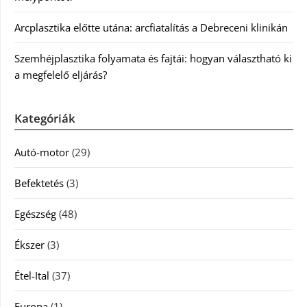
Arcplasztika előtte utána: arcfiatalítás a Debreceni klinikán
Szemhéjplasztika folyamata és fajtái: hogyan választható ki
a megfelelő eljárás?
Kategóriák
Autó-motor
(29)
Befektetés
(3)
Egészség
(48)
Ékszer
(3)
Étel-Ital
(37)
Europa
(1)