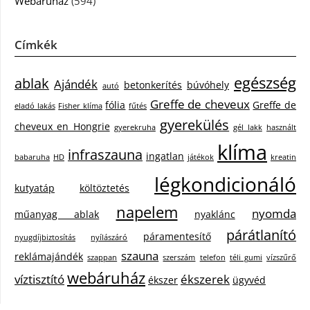
Webáruház
(594)
Címkék
egészség
ablak
Ajándék
betonkerítés
búvóhely
autó
Greffe de cheveux
fólia
Greffe de
eladó lakás
Fisher klíma
fűtés
gyerekülés
cheveux en Hongrie
gyerekruha
gél lakk
használt
klíma
infraszauna
ingatlan
babaruha
HD
játékok
kreatin
légkondicionáló
kutyatáp
költöztetés
napelem
nyomda
műanyag ablak
nyaklánc
párátlanító
páramentesítő
nyugdíjbiztosítás
nyílászáró
szauna
reklámajándék
szappan
szerszám
telefon
téli gumi
vízszűrő
webáruház
víztisztító
ékszerek
ékszer
ügyvéd