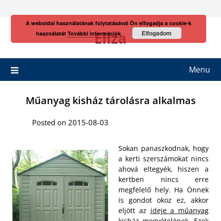
Skip
to
A weboldal használatának folytatásával Ön elfogadja a cookie-k
content
Eliza
Elfogadom
használatát
További információk
Menu
Műanyag kisház tárolásra alkalmas
Posted on 2015-08-03
Sokan panaszkodnak, hogy
a kerti szerszámokat nincs
ahová eltegyék, hiszen a
kertben nincs erre
megfelelő hely. Ha Önnek
is gondot okoz ez, akkor
eljött az
ideje a műanyag
kisház megvételének
. Ezek