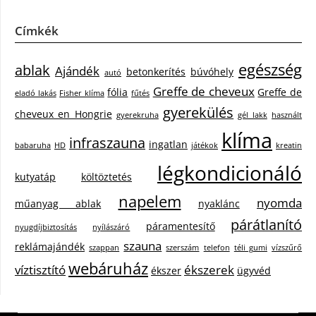
Címkék
egészség
ablak
Ajándék
betonkerítés
búvóhely
autó
Greffe de cheveux
fólia
Greffe de
eladó lakás
Fisher klíma
fűtés
gyerekülés
cheveux en Hongrie
gyerekruha
gél lakk
használt
klíma
infraszauna
ingatlan
babaruha
HD
játékok
kreatin
légkondicionáló
kutyatáp
költöztetés
napelem
nyomda
műanyag ablak
nyaklánc
párátlanító
páramentesítő
nyugdíjbiztosítás
nyílászáró
szauna
reklámajándék
szappan
szerszám
telefon
téli gumi
vízszűrő
webáruház
víztisztító
ékszerek
ékszer
ügyvéd