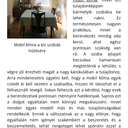
tulajdonképpen
bármelyik szobába be
lehet rakni. Ez
természetesen nagyon
praktikus, mivel a
berendezés mindig oda
kerül, ahol egész
Mobil klíma a kis szobák
pontosan szükség van
hűtésére
rá. A szoba ajtajait
becsukva hamarosan
megtörténik a lehűlés, s
végre jól érezheti magát a nagy kánikulában a tulajdonos.
Arra mindenesetre ügyelni kell, hogy a mobil klíma egyik
csövét ki kell vezetni a szabadba, hiszen itt távozhat el a
felhasznált levegő.
Sokan felteszik azt a kérdést, hogy ezek
a berendezések pontosan mennyire hatékonyak. Sajnos ezt
a dolgot egyáltalán nem könnyű megválaszolni, mivel
minden egyes modell más és más tulajdonságokkal
rendelkezik. Ennek a változatnak az a nagy előnye, hogy
egyáltalán nem igényel szakembert a beszerelés és a
beüzemeltetés, tehát rengeteget lehet spórolni ezzel a