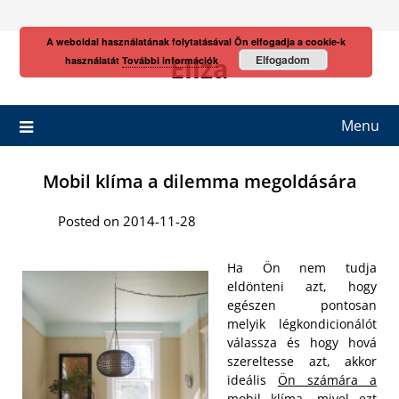
Skip
to
A weboldal használatának folytatásával Ön elfogadja a cookie-k
content
Eliza
Elfogadom
használatát
További információk
Menu
Mobil klíma a dilemma megoldására
Posted on 2014-11-28
Ha Ön nem tudja
eldönteni azt, hogy
egészen pontosan
melyik légkondicionálót
válassza és hogy hová
szereltesse azt, akkor
ideális
Ön számára a
mobil klíma
, mivel ezt