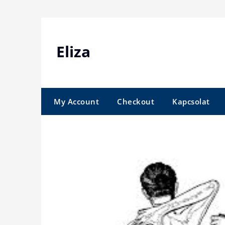
Skip
to
content
Eliza
My Account
Checkout
Kapcsolat