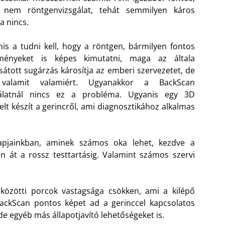
 nem röntgenvizsgálat, tehát semmilyen káros
a nincs.
is a tudni kell, hogy a röntgen, bármilyen fontos
ményeket is képes kimutatni, maga az általa
sátott sugárzás károsítja az emberi szervezetet, de
valamit valamiért. Ugyanakkor a BackScan
gálatnál nincs ez a probléma. Ugyanis egy 3D
telt készít a gerincről, ami diagnosztikához alkalmas
apjainkban, aminek számos oka lehet, kezdve a
 át a rossz testtartásig. Valamint számos szervi
 közötti porcok vastagsága csökken, ami a kilépő
BackScan pontos képet ad a gerinccel kapcsolatos
de egyéb más állapotjavító lehetőségeket is.