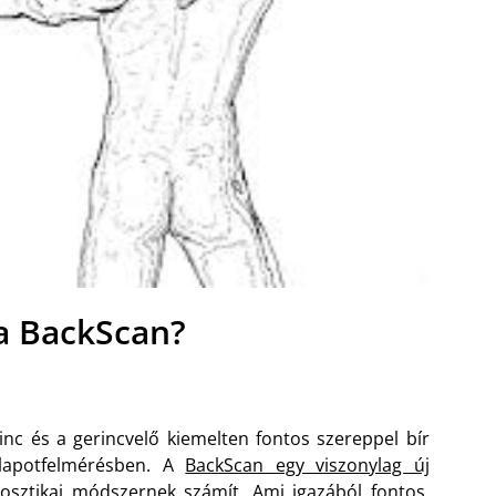
 a BackScan?
inc és a gerincvelő kiemelten fontos szereppel bír
llapotfelmérésben. A
BackScan egy viszonylag új
osztikai módszernek számít. Ami igazából fontos,