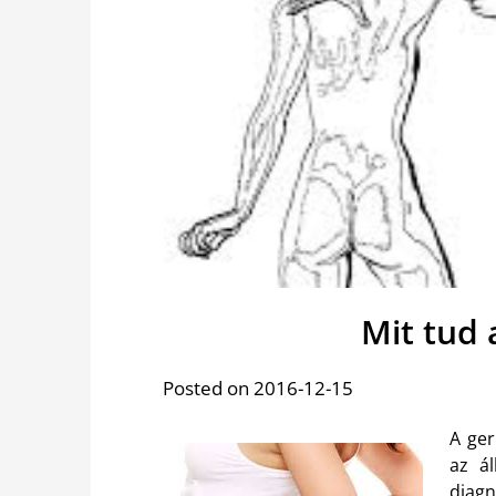
Mit tud
Posted on 2016-12-15
A ger
az á
diagn