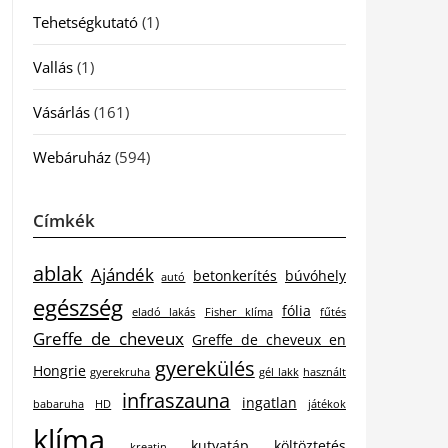
Tehetségkutató
(1)
Vallás
(1)
Vásárlás
(161)
Webáruház
(594)
Címkék
ablak
Ajándék
betonkerítés
búvóhely
autó
egészség
fólia
eladó lakás
Fisher klíma
fűtés
Greffe de cheveux
Greffe de cheveux en
gyerekülés
Hongrie
gyerekruha
gél lakk
használt
infraszauna
ingatlan
babaruha
HD
játékok
klíma
kutyatáp
költöztetés
kreatin