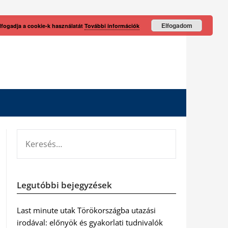
Elfogadom
lfogadja a cookie-k használatát
További információk
KERESÉS:
Legutóbbi bejegyzések
Last minute utak Törökországba utazási
irodával: előnyök és gyakorlati tudnivalók