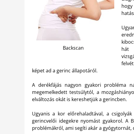
hogy
hatás
Ugyan
ered
kiboc
Backscan
hát 
vizs
felvé
képet ad a gerinc állapotáról.
A derékfájás nagyon gyakori probléma n
megemelkedett testsúlytól, a mozgáshiányon
elváltozás okát is kereshetjük a gerincben.
Ugyanis a kor előrehaladtával, a csigolyák
gerincvelői idegekre nyomást gyakorol. A 
problémákról, ami segíti akár a gyógytornát, 