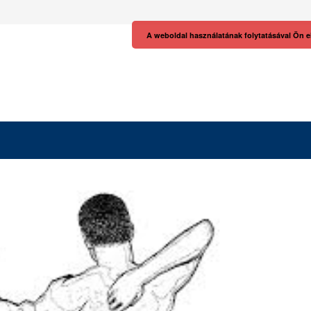
A weboldal használatának folytatásával Ön e