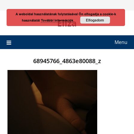
Skip
to
A weboldal használatának folytatásával Ön elfogadja a cookie-k
content
Eliza
Elfogadom
használatát
További információk
Menu
68945766_4863e80088_z