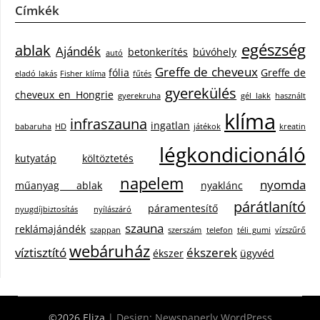
Címkék
egészség
ablak
Ajándék
betonkerítés
búvóhely
autó
Greffe de cheveux
fólia
Greffe de
eladó lakás
Fisher klíma
fűtés
gyerekülés
cheveux en Hongrie
gyerekruha
gél lakk
használt
klíma
infraszauna
ingatlan
babaruha
HD
játékok
kreatin
légkondicionáló
kutyatáp
költöztetés
napelem
nyomda
műanyag ablak
nyaklánc
párátlanító
páramentesítő
nyugdíjbiztosítás
nyílászáró
szauna
reklámajándék
szappan
szerszám
telefon
téli gumi
vízszűrő
webáruház
víztisztító
ékszerek
ékszer
ügyvéd
©2026 Eliza
| Design:
Newspaperly WordPress