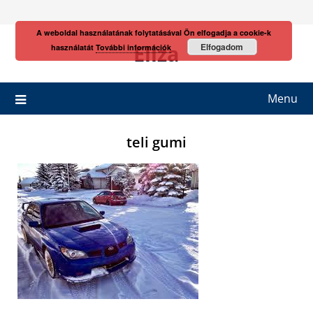
Skip
to
A weboldal használatának folytatásával Ön elfogadja a cookie-k
content
Eliza
Elfogadom
használatát
További információk
Menu
teli gumi