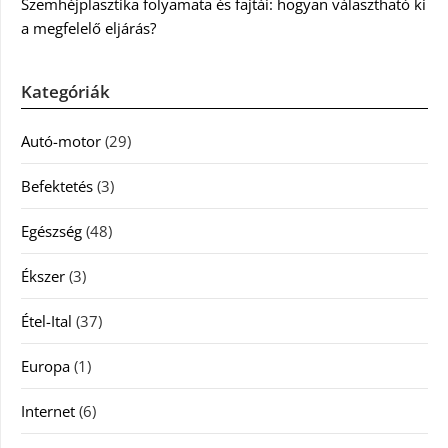
Szemhéjplasztika folyamata és fajtái: hogyan választható ki
a megfelelő eljárás?
Kategóriák
Autó-motor
(29)
Befektetés
(3)
Egészség
(48)
Ékszer
(3)
Étel-Ital
(37)
Europa
(1)
Internet
(6)