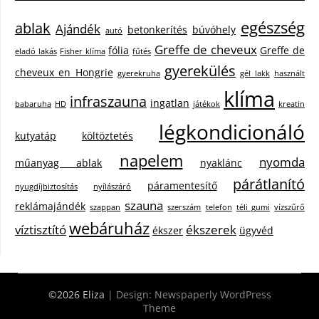
egészség
ablak
Ajándék
betonkerítés
búvóhely
autó
Greffe de cheveux
fólia
Greffe de
eladó lakás
Fisher klíma
fűtés
gyerekülés
cheveux en Hongrie
gyerekruha
gél lakk
használt
klíma
infraszauna
ingatlan
babaruha
HD
játékok
kreatin
légkondicionáló
kutyatáp
költöztetés
napelem
nyomda
műanyag ablak
nyaklánc
párátlanító
páramentesítő
nyugdíjbiztosítás
nyílászáró
szauna
reklámajándék
szappan
szerszám
telefon
téli gumi
vízszűrő
webáruház
víztisztító
ékszerek
ékszer
ügyvéd
©2026 Eliza
| Design:
Newspaperly WordPress
Theme