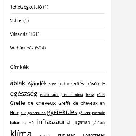
Tehetségkutató
(1)
Vallás
(1)
Vásárlás
(161)
Webáruház
(594)
Címkék
ablak
Ajándék
betonkerítés
búvóhely
autó
egészség
fólia
eladó lakás
Fisher klíma
fűtés
Greffe de cheveux
Greffe de cheveux en
gyerekülés
Hongrie
gyerekruha
gél lakk
használt
infraszauna
ingatlan
babaruha
HD
játékok
klíma
kutyatáp
költöztetés
kreatin