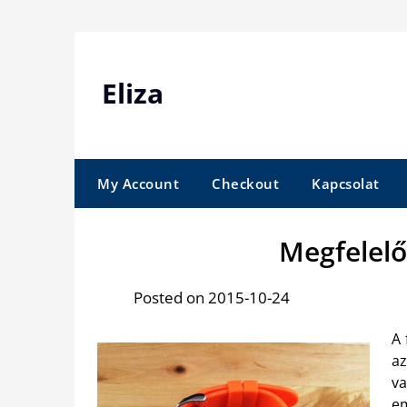
Skip
to
content
Eliza
My Account
Checkout
Kapcsolat
Megfelelő
Posted on 2015-10-24
A 
az
va
em