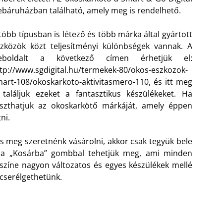
báruházban található, amely meg is rendelhető.
több típusban is létező és több márka által gyártott
zközök közt teljesítményi különbségek vannak. A
eboldalt a következő címen érhetjük el:
tp://www.sgdigital.hu/termekek-80/okos-eszkozok-
art-108/okoskarkoto-aktivitasmero-110, és itt meg
 találjuk ezeket a fantasztikus készülékeket. Ha
laszthatjuk az okoskarkötő márkáját, amely éppen
ni.
és meg szeretnénk vásárolni, akkor csak tegyük bele
ig a „Kosárba” gombbal tehetjük meg, ami minden
színe nagyon változatos és egyes készülékek mellé
 cserélgethetünk.