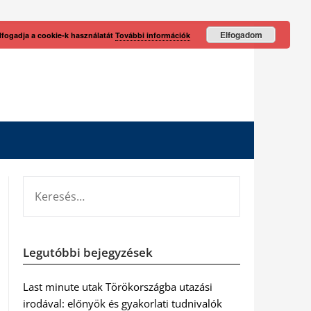
Elfogadom
lfogadja a cookie-k használatát
További információk
KERESÉS:
Legutóbbi bejegyzések
Last minute utak Törökországba utazási
irodával: előnyök és gyakorlati tudnivalók