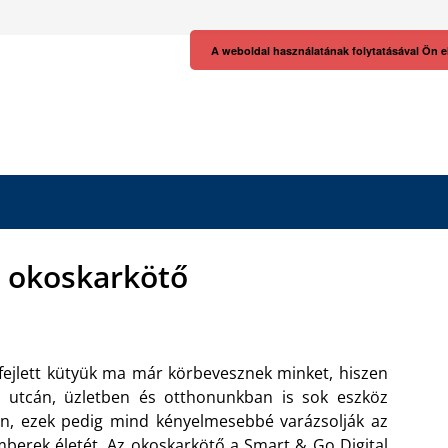
A weboldal használatának folytatásával Ön e
 okoskarkötő
fejlett kütyük ma már körbevesznek minket, hiszen
 utcán, üzletben és otthonunkban is sok eszköz
n, ezek pedig mind kényelmesebbé varázsolják az
berek életét. Az okoskarkötő a Smart & Go Digital