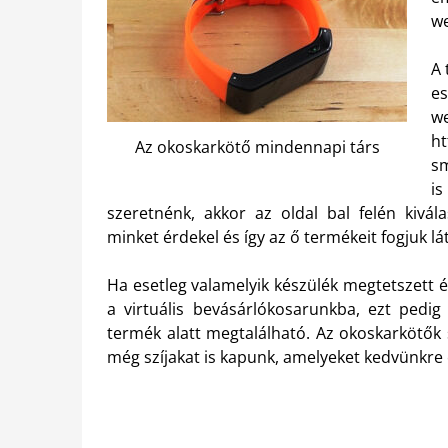
we
A 
es
w
ht
Az okoskarkötő mindennapi társ
sm
is
szeretnénk, akkor az oldal bal felén kivá
minket érdekel és így az ő termékeit fogjuk lát
Ha esetleg valamelyik készülék megtetszett 
a virtuális bevásárlókosarunkba, ezt ped
termék alatt megtalálható. Az okoskarkötők 
még szíjakat is kapunk, amelyeket kedvünkre