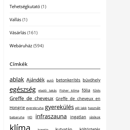
Tehetségkutató
(1)
Vallás
(1)
Vásárlás
(161)
Webáruház
(594)
Címkék
ablak
Ajándék
betonkerítés
búvóhely
autó
egészség
fólia
eladó lakás
Fisher klíma
fűtés
Greffe de cheveux
Greffe de cheveux en
gyerekülés
Hongrie
gyerekruha
gél lakk
használt
infraszauna
ingatlan
babaruha
HD
játékok
klíma
kutyatáp
költöztetés
kreatin