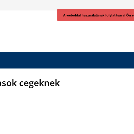
A weboldal használatának folytatásával Ön e
asok cegeknek