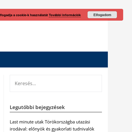
Elfogadom
lfogadja a cookie-k használatát
További információk
KERESÉS:
Legutóbbi bejegyzések
Last minute utak Törökországba utazási
irodával: előnyök és gyakorlati tudnivalók