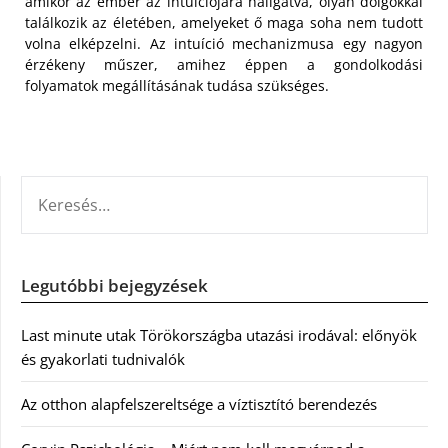
amikor az ember az intuíciójára hallgatva, olyan dolgokkal
találkozik az életében, amelyeket ő maga soha nem tudott
volna elképzelni. Az intuíció mechanizmusa egy nagyon
érzékeny műszer, amihez éppen a gondolkodási
folyamatok megállításának tudása szükséges.
KERESÉS:
Legutóbbi bejegyzések
Last minute utak Törökországba utazási irodával: előnyök
és gyakorlati tudnivalók
Az otthon alapfelszereltsége a víztisztító berendezés