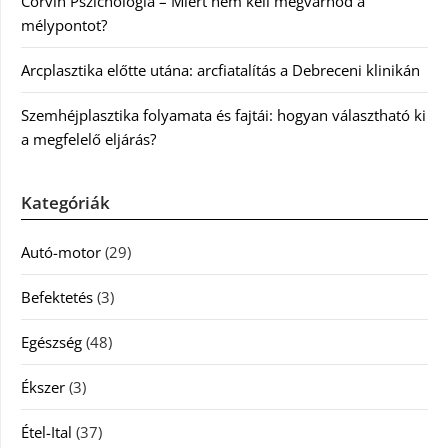
Corvin Pszichológia – Miért nem kell megvárnod a
mélypontot?
Arcplasztika előtte utána: arcfiatalítás a Debreceni klinikán
Szemhéjplasztika folyamata és fajtái: hogyan választható ki
a megfelelő eljárás?
Kategóriák
Autó-motor
(29)
Befektetés
(3)
Egészség
(48)
Ékszer
(3)
Étel-Ital
(37)