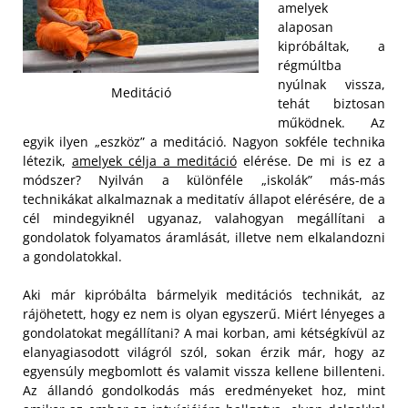
amelyek
alaposan
kipróbáltak, a
régmúltba
nyúlnak vissza,
Meditáció
tehát biztosan
működnek. Az
egyik ilyen „eszköz” a meditáció. Nagyon sokféle technika
létezik,
amelyek célja a meditáció
elérése. De mi is ez a
módszer? Nyilván a különféle „iskolák” más-más
technikákat alkalmaznak a meditatív állapot elérésére, de a
cél mindegyiknél ugyanaz, valahogyan megállítani a
gondolatok folyamatos áramlását, illetve nem elkalandozni
a gondolatokkal.
Aki már kipróbálta bármelyik meditációs technikát, az
rájöhetett, hogy ez nem is olyan egyszerű. Miért lényeges a
gondolatokat megállítani? A mai korban, ami kétségkívül az
elanyagiasodott világról szól, sokan érzik már, hogy az
egyensúly megbomlott és valamit vissza kellene billenteni.
Az állandó gondolkodás más eredményeket hoz, mint