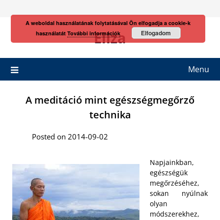
Skip
to
A weboldal használatának folytatásával Ön elfogadja a cookie-k
content
Eliza
Elfogadom
használatát
További információk
Menu
A meditáció mint egészségmegőrző
technika
Posted on 2014-09-02
Napjainkban,
egészségük
megőrzéséhez,
sokan nyúlnak
olyan
módszerekhez,