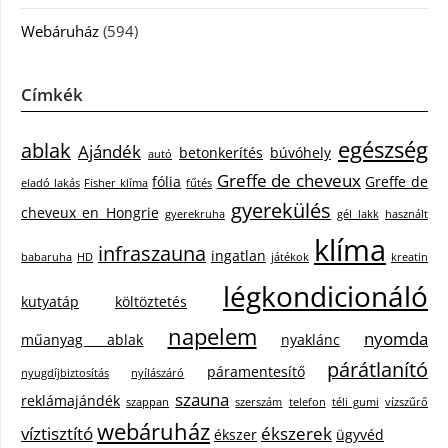
Webáruház
(594)
Címkék
egészség
ablak
Ajándék
betonkerítés
búvóhely
autó
Greffe de cheveux
fólia
Greffe de
eladó lakás
Fisher klíma
fűtés
gyerekülés
cheveux en Hongrie
gyerekruha
gél lakk
használt
klíma
infraszauna
ingatlan
babaruha
HD
játékok
kreatin
légkondicionáló
kutyatáp
költöztetés
napelem
nyomda
műanyag ablak
nyaklánc
párátlanító
páramentesítő
nyugdíjbiztosítás
nyílászáró
szauna
reklámajándék
szappan
szerszám
telefon
téli gumi
vízszűrő
webáruház
víztisztító
ékszerek
ékszer
ügyvéd