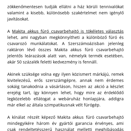
zökkenőmentesen tudják ellátni a ház körüli tennivalókat
valamint a kisebb, különösebb szakértelmet nem igénylő
javításokat.
A
Makita akkus fúró csavarbehajtó is tökéletes választás
lehet, ami nagyban megkönnyítheti a különböző fúró és
csavarozó munkálatokat. A Szerszámoázisban jelenleg
raktáron lévő összes Makita akkus fúró csavarbehajtó
jelentős leárazások alatt van, némelyik termék esetében,
akár 50 százalék feletti kedvezmény is fennáll.
Akinek szüksége volna egy ilyen közismert márkájú, remek
kivitelezésű, erős szerszámgépre, annak nem érdemes
sokáig tanakodnia a vásárláson, hiszen az akció a készlet
erejéig tart, így könnyen lehet, hogy mire az érdeklődő
legközelebb ellátogat a webáruház honlapjára, addigra
már elkel az általa szimpatikusnak vélt fúrógép.
A kínálat részét képező Makita akkus fúró csavarbehajtó
mindegyikére három év gyártói garancia érvényes, ami
csak rendeltetésszerű használat melletti meghibásodás