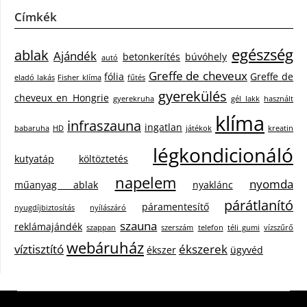
Címkék
egészség
ablak
Ajándék
betonkerítés
búvóhely
autó
Greffe de cheveux
fólia
Greffe de
eladó lakás
Fisher klíma
fűtés
gyerekülés
cheveux en Hongrie
gyerekruha
gél lakk
használt
klíma
infraszauna
ingatlan
babaruha
HD
játékok
kreatin
légkondicionáló
kutyatáp
költöztetés
napelem
nyomda
műanyag ablak
nyaklánc
párátlanító
páramentesítő
nyugdíjbiztosítás
nyílászáró
szauna
reklámajándék
szappan
szerszám
telefon
téli gumi
vízszűrő
webáruház
víztisztító
ékszerek
ékszer
ügyvéd