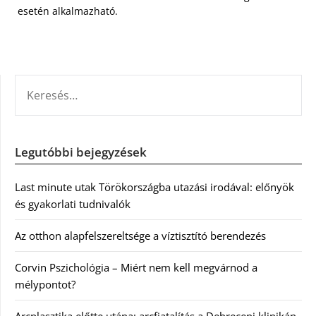
esetén alkalmazható.
KERESÉS:
Legutóbbi bejegyzések
Last minute utak Törökországba utazási irodával: előnyök
és gyakorlati tudnivalók
Az otthon alapfelszereltsége a víztisztító berendezés
Corvin Pszichológia – Miért nem kell megvárnod a
mélypontot?
Arcplasztika előtte utána: arcfiatalítás a Debreceni klinikán