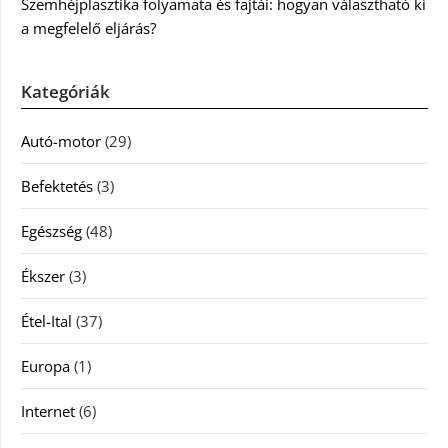
Szemhéjplasztika folyamata és fajtái: hogyan választható ki
a megfelelő eljárás?
Kategóriák
Autó-motor
(29)
Befektetés
(3)
Egészség
(48)
Ékszer
(3)
Étel-Ital
(37)
Europa
(1)
Internet
(6)