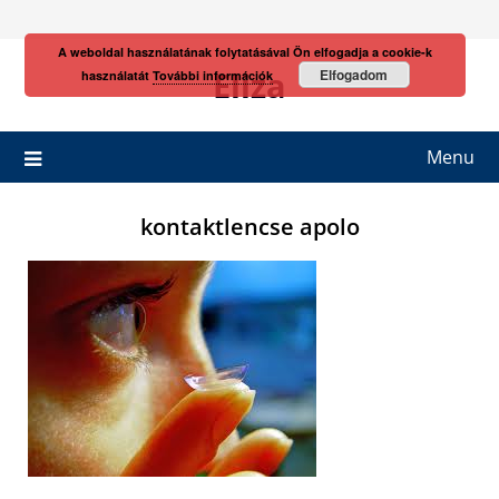
Skip
to
A weboldal használatának folytatásával Ön elfogadja a cookie-k
content
Eliza
Elfogadom
használatát
További információk
Menu
kontaktlencse apolo