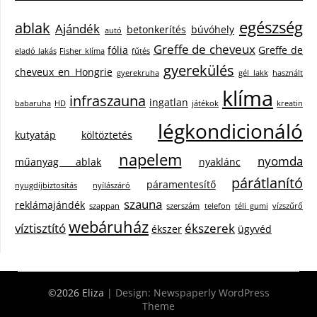
egészség
ablak
Ajándék
betonkerítés
búvóhely
autó
Greffe de cheveux
fólia
Greffe de
eladó lakás
Fisher klíma
fűtés
gyerekülés
cheveux en Hongrie
gyerekruha
gél lakk
használt
klíma
infraszauna
ingatlan
babaruha
HD
játékok
kreatin
légkondicionáló
kutyatáp
költöztetés
napelem
nyomda
műanyag ablak
nyaklánc
párátlanító
páramentesítő
nyugdíjbiztosítás
nyílászáró
szauna
reklámajándék
szappan
szerszám
telefon
téli gumi
vízszűrő
webáruház
víztisztító
ékszerek
ékszer
ügyvéd
©2026 Eliza
| Design:
Newspaperly WordPress
Theme