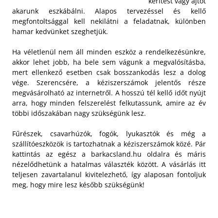
kerítést vagy ajtót
akarunk eszkábálni. Alapos tervezéssel és kellő
megfontoltsággal kell nekilátni a feladatnak, különben
hamar kedvünket szeghetjük.
Ha véletlenül nem áll minden eszköz a rendelkezésünkre,
akkor lehet jobb, ha bele sem vágunk a megvalósításba,
mert ellenkező esetben csak bosszankodás lesz a dolog
vége. Szerencsére, a kéziszerszámok jelentős része
megvásárolható az internetről. A hosszú tél kellő időt nyújt
arra, hogy minden felszerelést felkutassunk, amire az év
többi időszakában nagy szükségünk lesz.
Fűrészek, csavarhúzók, fogók, lyukasztók és még a
szállítóeszközök is tartozhatnak a kéziszerszámok közé. Pár
kattintás az egész a barkacsland.hu oldalra és máris
nézelődhetünk a hatalmas választék között. A vásárlás itt
teljesen zavartalanul kivitelezhető, így alaposan fontoljuk
meg, hogy mire lesz később szükségünk!