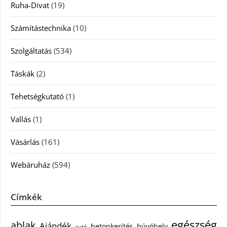
Ruha-Divat
(19)
Számítástechnika
(10)
Szolgáltatás
(534)
Táskák
(2)
Tehetségkutató
(1)
Vallás
(1)
Vásárlás
(161)
Webáruház
(594)
Címkék
egészség
ablak
Ajándék
betonkerítés
búvóhely