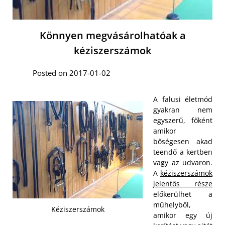
Könnyen megvásárolhatóak a
kéziszerszámok
Posted on 2017-01-02
A falusi életmód
gyakran nem
egyszerű, főként
amikor
bőségesen akad
teendő a kertben
vagy az udvaron.
A
kéziszerszámok
jelentős része
előkerülhet a
műhelyből,
Kéziszerszámok
amikor egy új