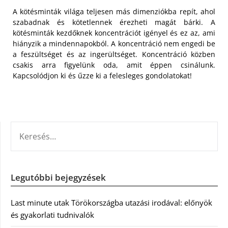
A kötésminták világa teljesen más dimenziókba repít, ahol
szabadnak és kötetlennek érezheti magát bárki. A
kötésminták kezdőknek koncentrációt igényel és ez az, ami
hiányzik a mindennapokból. A koncentráció nem engedi be
a feszültséget és az ingerültséget. Koncentráció közben
csakis arra figyelünk oda, amit éppen csinálunk.
Kapcsolódjon ki és űzze ki a felesleges gondolatokat!
KERESÉS:
Legutóbbi bejegyzések
Last minute utak Törökországba utazási irodával: előnyök
és gyakorlati tudnivalók