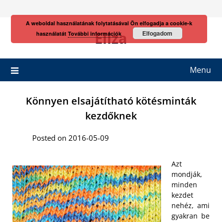
Skip
to
A weboldal használatának folytatásával Ön elfogadja a cookie-k
content
Eliza
Elfogadom
használatát
További információk
Menu
Könnyen elsajátítható kötésminták
kezdőknek
Posted on 2016-05-09
Azt
mondják,
minden
kezdet
nehéz, ami
gyakran be