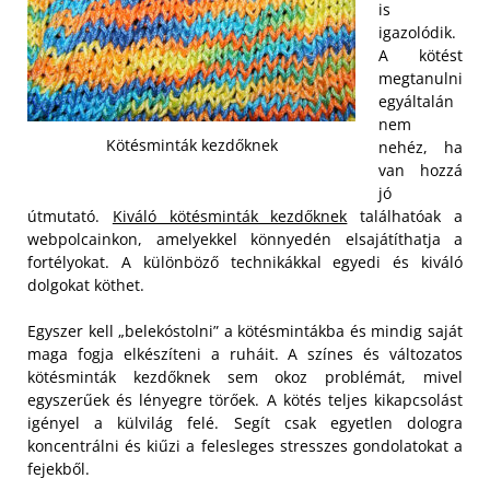
is
igazolódik.
A kötést
megtanulni
egyáltalán
nem
Kötésminták kezdőknek
nehéz, ha
van hozzá
jó
útmutató.
Kiváló kötésminták kezdőknek
találhatóak a
webpolcainkon, amelyekkel könnyedén elsajátíthatja a
fortélyokat. A különböző technikákkal egyedi és kiváló
dolgokat köthet.
Egyszer kell „belekóstolni” a kötésmintákba és mindig saját
maga fogja elkészíteni a ruháit. A színes és változatos
kötésminták kezdőknek sem okoz problémát, mivel
egyszerűek és lényegre törőek. A kötés teljes kikapcsolást
igényel a külvilág felé. Segít csak egyetlen dologra
koncentrálni és kiűzi a felesleges stresszes gondolatokat a
fejekből.