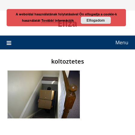
Skip
to
A weboldal használatának folytatásával Ön elfogadja a cookie-k
content
Eliza
Elfogadom
használatát
További információk
Menu
koltoztetes