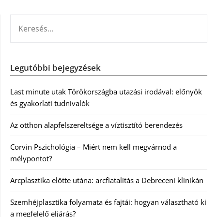
KERESÉS:
Legutóbbi bejegyzések
Last minute utak Törökországba utazási irodával: előnyök
és gyakorlati tudnivalók
Az otthon alapfelszereltsége a víztisztító berendezés
Corvin Pszichológia – Miért nem kell megvárnod a
mélypontot?
Arcplasztika előtte utána: arcfiatalítás a Debreceni klinikán
Szemhéjplasztika folyamata és fajtái: hogyan választható ki
a megfelelő eljárás?