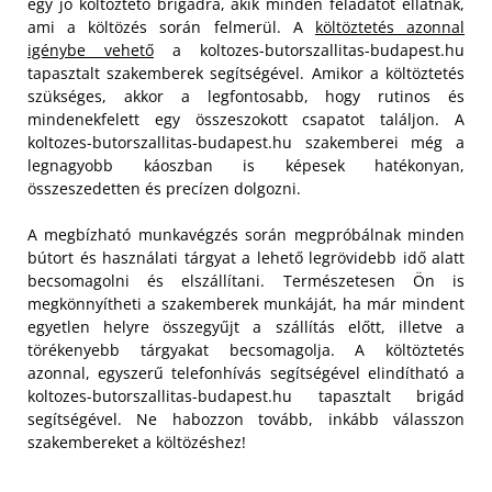
egy jó költöztető brigádra, akik minden feladatot ellátnak,
ami a költözés során felmerül. A
költöztetés azonnal
igénybe vehető
a koltozes-butorszallitas-budapest.hu
tapasztalt szakemberek segítségével. Amikor a költöztetés
szükséges, akkor a legfontosabb, hogy rutinos és
mindenekfelett egy összeszokott csapatot találjon. A
koltozes-butorszallitas-budapest.hu szakemberei még a
legnagyobb káoszban is képesek hatékonyan,
összeszedetten és precízen dolgozni.
A megbízható munkavégzés során megpróbálnak minden
bútort és használati tárgyat a lehető legrövidebb idő alatt
becsomagolni és elszállítani. Természetesen Ön is
megkönnyítheti a szakemberek munkáját, ha már mindent
egyetlen helyre összegyűjt a szállítás előtt, illetve a
törékenyebb tárgyakat becsomagolja. A költöztetés
azonnal, egyszerű telefonhívás segítségével elindítható a
koltozes-butorszallitas-budapest.hu tapasztalt brigád
segítségével. Ne habozzon tovább, inkább válasszon
szakembereket a költözéshez!