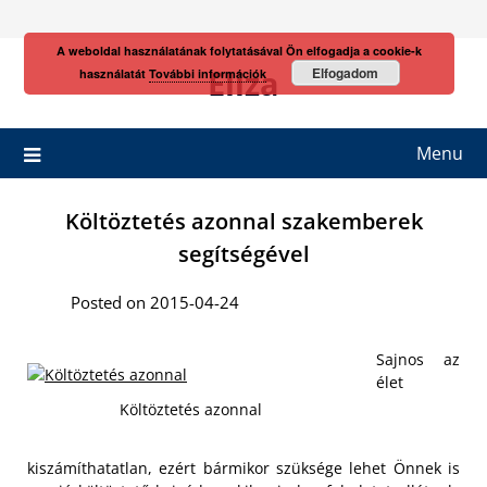
Skip
to
A weboldal használatának folytatásával Ön elfogadja a cookie-k
content
Eliza
Elfogadom
használatát
További információk
Menu
Költöztetés azonnal szakemberek
segítségével
Posted on 2015-04-24
Sajnos az
élet
Költöztetés azonnal
kiszámíthatatlan, ezért bármikor szüksége lehet Önnek is