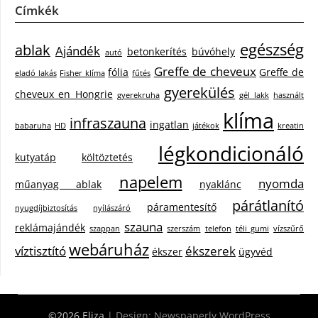
Címkék
egészség
ablak
Ajándék
betonkerítés
búvóhely
autó
Greffe de cheveux
fólia
Greffe de
eladó lakás
Fisher klíma
fűtés
gyerekülés
cheveux en Hongrie
gyerekruha
gél lakk
használt
klíma
infraszauna
ingatlan
babaruha
HD
játékok
kreatin
légkondicionáló
kutyatáp
költöztetés
napelem
nyomda
műanyag ablak
nyaklánc
párátlanító
páramentesítő
nyugdíjbiztosítás
nyílászáró
szauna
reklámajándék
szappan
szerszám
telefon
téli gumi
vízszűrő
webáruház
víztisztító
ékszerek
ékszer
ügyvéd
©2026 Eliza
| Design:
Newspaperly WordPress