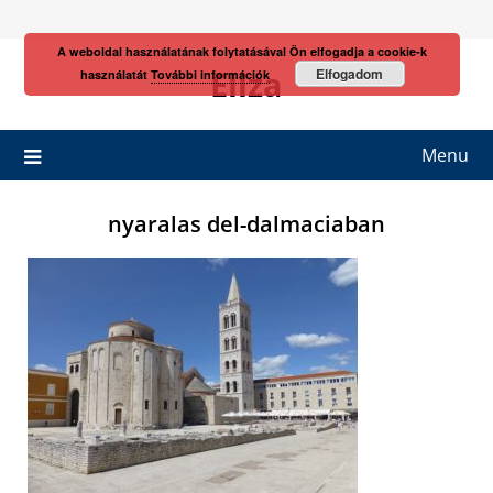
Skip
to
A weboldal használatának folytatásával Ön elfogadja a cookie-k
content
Eliza
Elfogadom
használatát
További információk
Menu
nyaralas del-dalmaciaban