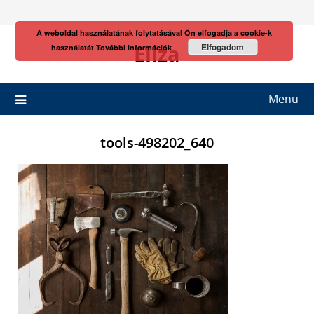
Skip
to
A weboldal használatának folytatásával Ön elfogadja a cookie-k
content
Eliza
Elfogadom
használatát
További információk
Menu
tools-498202_640