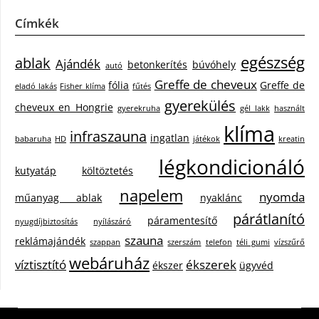
Címkék
egészség
ablak
Ajándék
betonkerítés
búvóhely
autó
Greffe de cheveux
fólia
Greffe de
eladó lakás
Fisher klíma
fűtés
gyerekülés
cheveux en Hongrie
gyerekruha
gél lakk
használt
klíma
infraszauna
ingatlan
babaruha
HD
játékok
kreatin
légkondicionáló
kutyatáp
költöztetés
napelem
nyomda
műanyag ablak
nyaklánc
párátlanító
páramentesítő
nyugdíjbiztosítás
nyílászáró
szauna
reklámajándék
szappan
szerszám
telefon
téli gumi
vízszűrő
webáruház
víztisztító
ékszerek
ékszer
ügyvéd