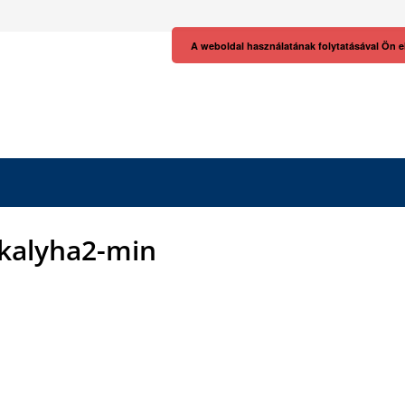
A weboldal használatának folytatásával Ön e
kalyha2-min