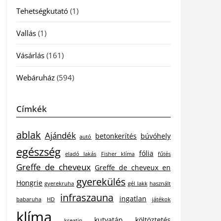
Tehetségkutató
(1)
Vallás
(1)
Vásárlás
(161)
Webáruház
(594)
Címkék
ablak
Ajándék
betonkerítés
búvóhely
autó
egészség
fólia
eladó lakás
Fisher klíma
fűtés
Greffe de cheveux
Greffe de cheveux en
gyerekülés
Hongrie
gyerekruha
gél lakk
használt
infraszauna
ingatlan
babaruha
HD
játékok
klíma
kutyatáp
költöztetés
kreatin