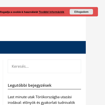
Elfogadom
lfogadja a cookie-k használatát
További információk
KERESÉS:
Legutóbbi bejegyzések
Last minute utak Törökországba utazási
irodával: előnyök és gyakorlati tudnivalók