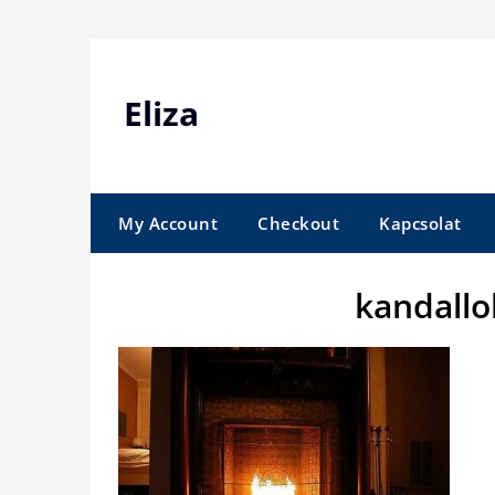
Skip
to
content
Eliza
My Account
Checkout
Kapcsolat
kandallo