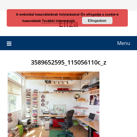
Skip
to
A weboldal használatának folytatásával Ön elfogadja a cookie-k
content
Eliza
Elfogadom
használatát
További információk
Menu
3589652595_115056110c_z