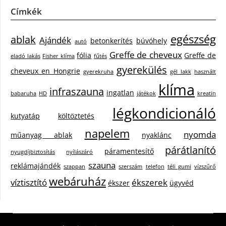
Címkék
egészség
ablak
Ajándék
betonkerítés
búvóhely
autó
Greffe de cheveux
fólia
Greffe de
eladó lakás
Fisher klíma
fűtés
gyerekülés
cheveux en Hongrie
gyerekruha
gél lakk
használt
klíma
infraszauna
ingatlan
babaruha
HD
játékok
kreatin
légkondicionáló
kutyatáp
költöztetés
napelem
nyomda
műanyag ablak
nyaklánc
párátlanító
páramentesítő
nyugdíjbiztosítás
nyílászáró
szauna
reklámajándék
szappan
szerszám
telefon
téli gumi
vízszűrő
webáruház
víztisztító
ékszerek
ékszer
ügyvéd