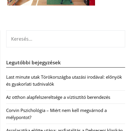
KERESÉS:
Legutóbbi bejegyzések
Last minute utak Törökországba utazási irodával: előnyök
és gyakorlati tudnivalók
Az otthon alapfelszereltsége a víztisztító berendezés
Corvin Pszichológia – Miért nem kell megvárnod a
mélypontot?
Arcplasztika előtte utána: arcfiatalítás a Debreceni klinikán