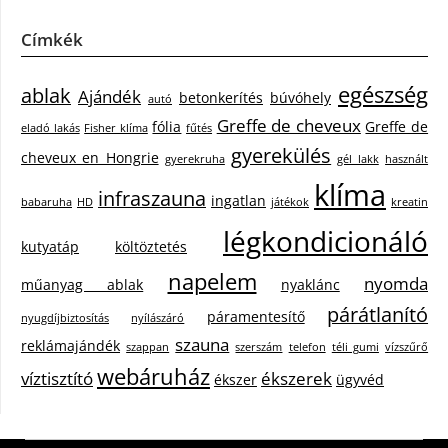
Címkék
egészség
ablak
Ajándék
betonkerítés
búvóhely
autó
Greffe de cheveux
fólia
Greffe de
eladó lakás
Fisher klíma
fűtés
gyerekülés
cheveux en Hongrie
gyerekruha
gél lakk
használt
klíma
infraszauna
ingatlan
babaruha
HD
játékok
kreatin
légkondicionáló
kutyatáp
költöztetés
napelem
nyomda
műanyag ablak
nyaklánc
párátlanító
páramentesítő
nyugdíjbiztosítás
nyílászáró
szauna
reklámajándék
szappan
szerszám
telefon
téli gumi
vízszűrő
webáruház
víztisztító
ékszerek
ékszer
ügyvéd