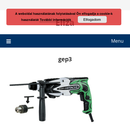
Skip
to
A weboldal használatának folytatásával Ön elfogadja a cookie-k
content
Eliza
Elfogadom
használatát
További információk
Menu
gep3