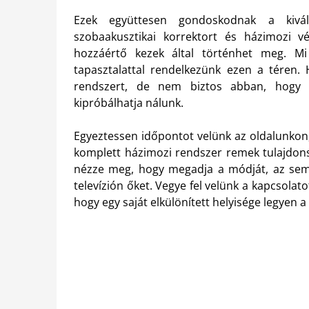
Ezek együttesen gondoskodnak a kivá
szobaakusztikai korrektort és házimozi vé
hozzáértő kezek által történhet meg. M
tapasztalattal rendelkezünk ezen a téren.
rendszert, de nem biztos abban, hogy 
kipróbálhatja nálunk.
Egyeztessen időpontot velünk az oldalunkon,
komplett házimozi rendszer remek tulajdonsá
nézze meg, hogy megadja a módját, az se
televízión őket. Vegye fel velünk a kapcsola
hogy egy saját elkülönített helyisége legyen a