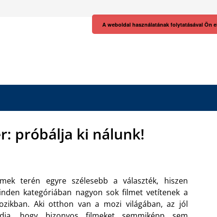
A weboldal használatának folytatásával Ön e
: próbálja ki nálunk!
lmek terén egyre szélesebb a választék, hiszen
nden kategóriában nagyon sok filmet vetítenek a
zikban. Aki otthon van a mozi világában, az jól
udja, hogy bizonyos filmeket semmiképp sem