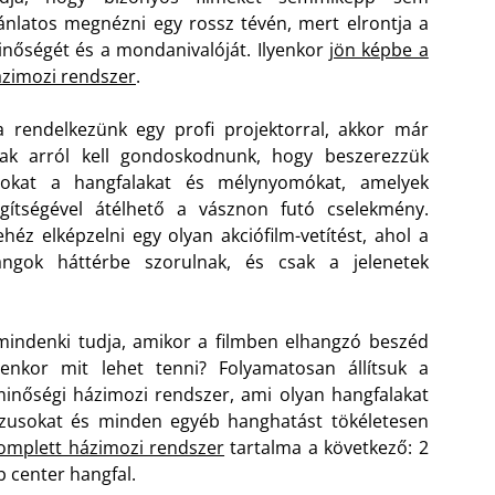
ánlatos megnézni egy rossz tévén, mert elrontja a
nőségét és a mondanivalóját. Ilyenkor
jön képbe a
zimozi rendszer
.
 rendelkezünk egy profi projektorral, akkor már
sak arról kell gondoskodnunk, hogy beszerezzük
zokat a hangfalakat és mélynyomókat, amelyek
gítségével átélhető a vásznon futó cselekmény.
héz elképzelni egy olyan akciófilm-vetítést, ahol a
angok háttérbe szorulnak, és csak a jelenetek
mindenki tudja, amikor a filmben elhangzó beszéd
yenkor mit lehet tenni? Folyamatosan állítsuk a
nőségi házimozi rendszer, ami olyan hangfalakat
szusokat és minden egyéb hanghatást tökéletesen
komplett házimozi rendszer
tartalma a következő: 2
 center hangfal.