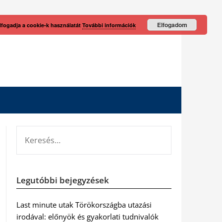
Elfogadom
lfogadja a cookie-k használatát
További információk
KERESÉS:
Legutóbbi bejegyzések
Last minute utak Törökországba utazási
irodával: előnyök és gyakorlati tudnivalók