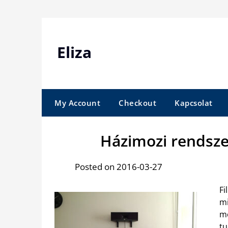
Skip
to
content
Eliza
My Account
Checkout
Kapcsolat
Házimozi rendszer
Posted on 2016-03-27
Fi
mi
mo
t