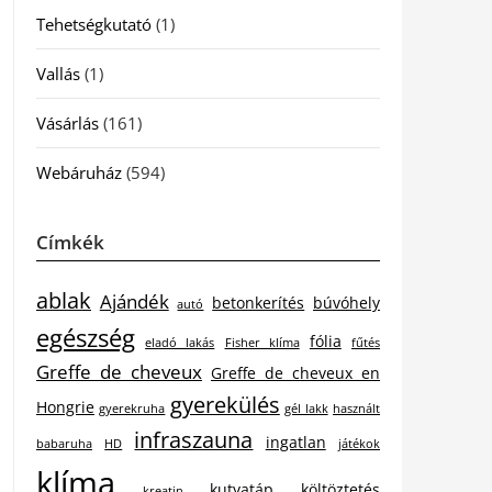
Tehetségkutató
(1)
Vallás
(1)
Vásárlás
(161)
Webáruház
(594)
Címkék
ablak
Ajándék
betonkerítés
búvóhely
autó
egészség
fólia
eladó lakás
Fisher klíma
fűtés
Greffe de cheveux
Greffe de cheveux en
gyerekülés
Hongrie
gyerekruha
gél lakk
használt
infraszauna
ingatlan
babaruha
HD
játékok
klíma
kutyatáp
költöztetés
kreatin