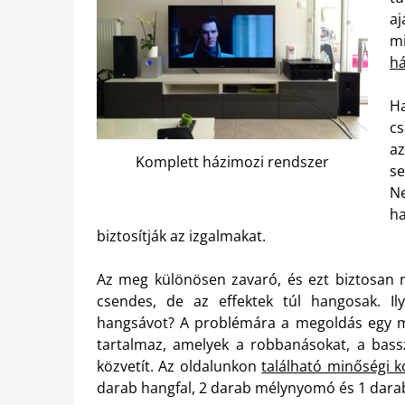
aj
mi
há
Ha
c
a
Komplett házimozi rendszer
se
Ne
h
biztosítják az izgalmakat.
Az meg különösen zavaró, és ezt biztosan 
csendes, de az effektek túl hangosak. Il
hangsávot? A problémára a megoldás egy mi
tartalmaz, amelyek a robbanásokat, a bas
közvetít. Az oldalunkon
található minőségi 
darab hangfal, 2 darab mélynyomó és 1 darab