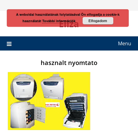
Skip
to
A weboldal használatának folytatásával Ön elfogadja a cookie-k
content
Eliza
Elfogadom
használatát
További információk
Menu
hasznalt nyomtato