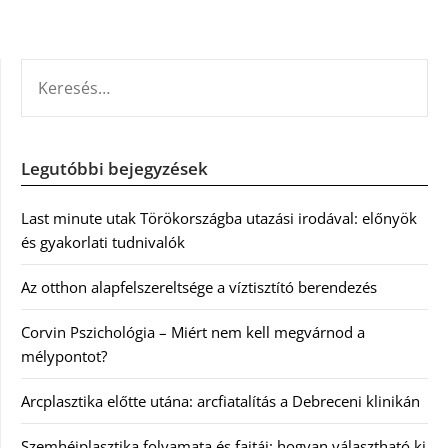
KERESÉS:
Legutóbbi bejegyzések
Last minute utak Törökországba utazási irodával: előnyök
és gyakorlati tudnivalók
Az otthon alapfelszereltsége a víztisztító berendezés
Corvin Pszichológia – Miért nem kell megvárnod a
mélypontot?
Arcplasztika előtte utána: arcfiatalítás a Debreceni klinikán
Szemhéjplasztika folyamata és fajtái: hogyan választható ki