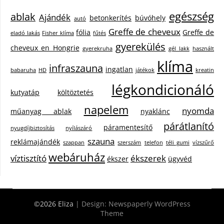
egészség
ablak
Ajándék
betonkerítés
búvóhely
autó
Greffe de cheveux
fólia
Greffe de
eladó lakás
Fisher klíma
fűtés
gyerekülés
cheveux en Hongrie
gyerekruha
gél lakk
használt
klíma
infraszauna
ingatlan
babaruha
HD
játékok
kreatin
légkondicionáló
kutyatáp
költöztetés
napelem
nyomda
műanyag ablak
nyaklánc
párátlanító
páramentesítő
nyugdíjbiztosítás
nyílászáró
szauna
reklámajándék
szappan
szerszám
telefon
téli gumi
vízszűrő
webáruház
víztisztító
ékszerek
ékszer
ügyvéd
©2026 Eliza
| Design:
Newspaperly WordPress
Theme