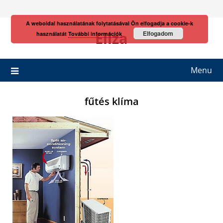
Skip
to
A weboldal használatának folytatásával Ön elfogadja a cookie-k
content
Eliza
Elfogadom
használatát
További információk
Menu
fűtés klíma