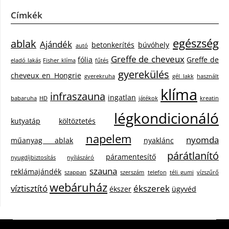
Címkék
egészség
ablak
Ajándék
betonkerítés
búvóhely
autó
Greffe de cheveux
fólia
Greffe de
eladó lakás
Fisher klíma
fűtés
gyerekülés
cheveux en Hongrie
gyerekruha
gél lakk
használt
klíma
infraszauna
ingatlan
babaruha
HD
játékok
kreatin
légkondicionáló
kutyatáp
költöztetés
napelem
nyomda
műanyag ablak
nyaklánc
párátlanító
páramentesítő
nyugdíjbiztosítás
nyílászáró
szauna
reklámajándék
szappan
szerszám
telefon
téli gumi
vízszűrő
webáruház
víztisztító
ékszerek
ékszer
ügyvéd