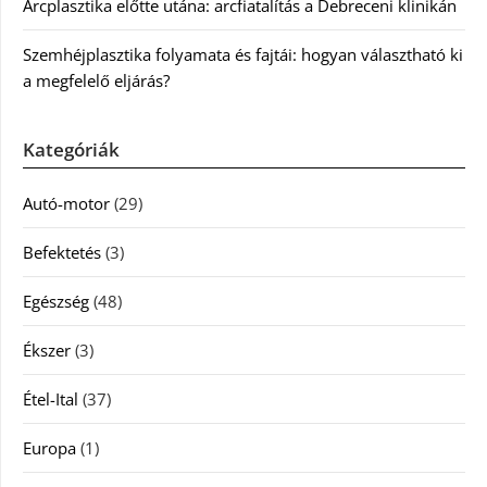
Arcplasztika előtte utána: arcfiatalítás a Debreceni klinikán
Szemhéjplasztika folyamata és fajtái: hogyan választható ki
a megfelelő eljárás?
Kategóriák
Autó-motor
(29)
Befektetés
(3)
Egészség
(48)
Ékszer
(3)
Étel-Ital
(37)
Europa
(1)