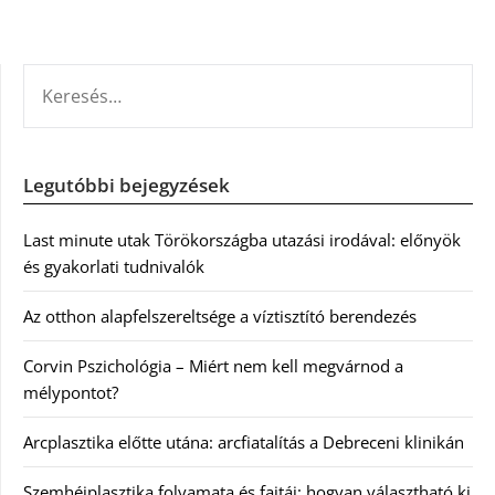
KERESÉS:
Legutóbbi bejegyzések
Last minute utak Törökországba utazási irodával: előnyök
és gyakorlati tudnivalók
Az otthon alapfelszereltsége a víztisztító berendezés
Corvin Pszichológia – Miért nem kell megvárnod a
mélypontot?
Arcplasztika előtte utána: arcfiatalítás a Debreceni klinikán
Szemhéjplasztika folyamata és fajtái: hogyan választható ki