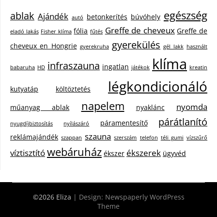
egészség
ablak
Ajándék
betonkerítés
búvóhely
autó
Greffe de cheveux
fólia
Greffe de
eladó lakás
Fisher klíma
fűtés
gyerekülés
cheveux en Hongrie
gyerekruha
gél lakk
használt
klíma
infraszauna
ingatlan
babaruha
HD
játékok
kreatin
légkondicionáló
kutyatáp
költöztetés
napelem
nyomda
műanyag ablak
nyaklánc
párátlanító
páramentesítő
nyugdíjbiztosítás
nyílászáró
szauna
reklámajándék
szappan
szerszám
telefon
téli gumi
vízszűrő
webáruház
víztisztító
ékszerek
ékszer
ügyvéd
©2026 Eliza
| Design:
Newspaperly WordPress
Theme