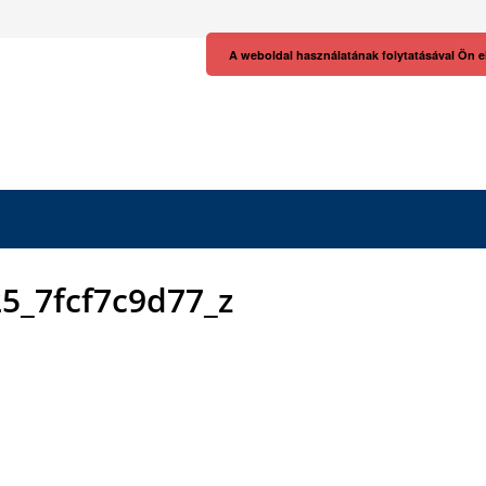
A weboldal használatának folytatásával Ön e
5_7fcf7c9d77_z