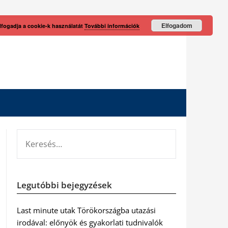
Elfogadom
lfogadja a cookie-k használatát
További információk
KERESÉS:
Legutóbbi bejegyzések
Last minute utak Törökországba utazási
irodával: előnyök és gyakorlati tudnivalók