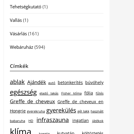
Tehetségkutató
(1)
Vallás
(1)
Vásárlás
(161)
Webáruház
(594)
Címkék
ablak
Ajándék
betonkerítés
búvóhely
autó
egészség
fólia
eladó lakás
Fisher klíma
fűtés
Greffe de cheveux
Greffe de cheveux en
gyerekülés
Hongrie
gyerekruha
gél lakk
használt
infraszauna
ingatlan
babaruha
HD
játékok
klíma
kutyatáp
költöztetés
kreatin