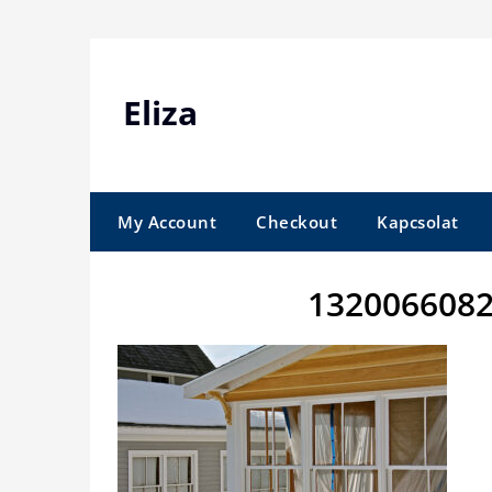
Skip
to
content
Eliza
My Account
Checkout
Kapcsolat
1320066082