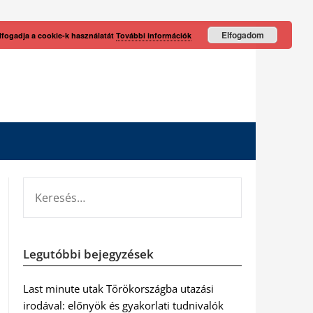
Elfogadom
lfogadja a cookie-k használatát
További információk
KERESÉS:
Legutóbbi bejegyzések
Last minute utak Törökországba utazási
irodával: előnyök és gyakorlati tudnivalók