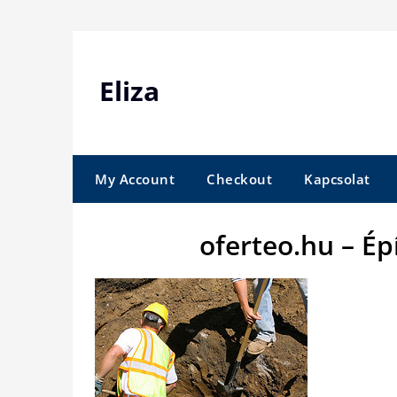
Skip
to
content
Eliza
My Account
Checkout
Kapcsolat
oferteo.hu – Ép