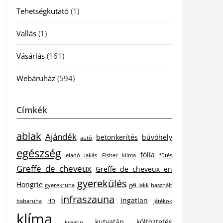
Tehetségkutató
(1)
Vallás
(1)
Vásárlás
(161)
Webáruház
(594)
Címkék
ablak
Ajándék
betonkerítés
búvóhely
autó
egészség
fólia
eladó lakás
Fisher klíma
fűtés
Greffe de cheveux
Greffe de cheveux en
gyerekülés
Hongrie
gyerekruha
gél lakk
használt
infraszauna
ingatlan
babaruha
HD
játékok
klíma
kutyatáp
költöztetés
kreatin