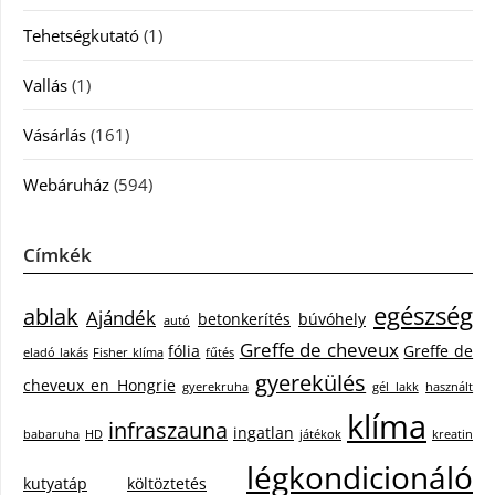
Tehetségkutató
(1)
Vallás
(1)
Vásárlás
(161)
Webáruház
(594)
Címkék
egészség
ablak
Ajándék
betonkerítés
búvóhely
autó
Greffe de cheveux
fólia
Greffe de
eladó lakás
Fisher klíma
fűtés
gyerekülés
cheveux en Hongrie
gyerekruha
gél lakk
használt
klíma
infraszauna
ingatlan
babaruha
HD
játékok
kreatin
légkondicionáló
kutyatáp
költöztetés