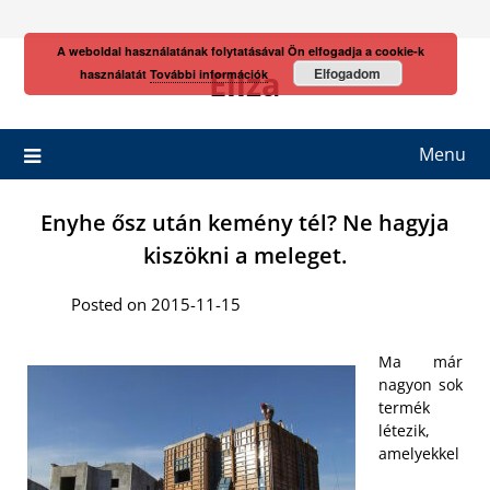
Skip
to
A weboldal használatának folytatásával Ön elfogadja a cookie-k
content
Eliza
Elfogadom
használatát
További információk
Menu
Enyhe ősz után kemény tél? Ne hagyja
kiszökni a meleget.
Posted on 2015-11-15
Ma már
nagyon sok
termék
létezik,
amelyekkel