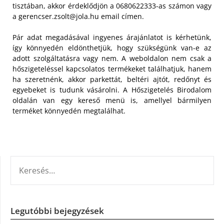
tisztában, akkor érdeklődjön a 0680622333-as számon vagy
a
gerencser.zsolt@jola.hu
email címen.
Pár adat megadásával ingyenes árajánlatot is kérhetünk,
így könnyedén eldönthetjük, hogy szükségünk van-e az
adott szolgáltatásra vagy nem. A weboldalon nem csak a
hőszigeteléssel kapcsolatos termékeket találhatjuk, hanem
ha szeretnénk, akkor parkettát, beltéri ajtót, redőnyt és
egyebeket is tudunk vásárolni. A Hőszigetelés Birodalom
oldalán van egy kereső menü is, amellyel bármilyen
terméket könnyedén megtalálhat.
KERESÉS:
Legutóbbi bejegyzések