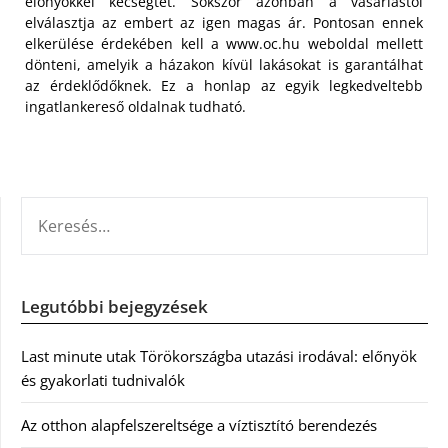
előnyökkel kecsegtet. Sokszor azonban a vásárlástól
elválasztja az embert az igen magas ár. Pontosan ennek
elkerülése érdekében kell a www.oc.hu weboldal mellett
dönteni, amelyik a házakon kívül lakásokat is garantálhat
az érdeklődőknek. Ez a honlap az egyik legkedveltebb
ingatlankereső oldalnak tudható.
KERESÉS:
Legutóbbi bejegyzések
Last minute utak Törökországba utazási irodával: előnyök
és gyakorlati tudnivalók
Az otthon alapfelszereltsége a víztisztító berendezés