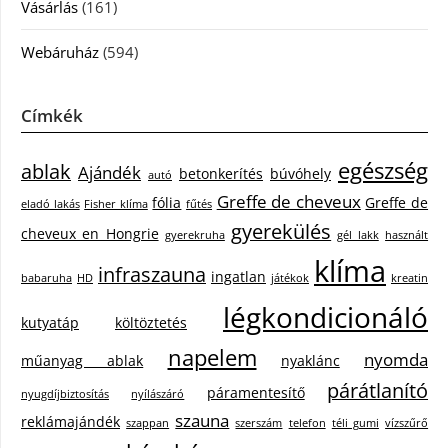
Vásárlás
(161)
Webáruház
(594)
Címkék
egészség
ablak
Ajándék
betonkerítés
búvóhely
autó
Greffe de cheveux
fólia
Greffe de
eladó lakás
Fisher klíma
fűtés
gyerekülés
cheveux en Hongrie
gyerekruha
gél lakk
használt
klíma
infraszauna
ingatlan
babaruha
HD
játékok
kreatin
légkondicionáló
kutyatáp
költöztetés
napelem
nyomda
műanyag ablak
nyaklánc
párátlanító
páramentesítő
nyugdíjbiztosítás
nyílászáró
szauna
reklámajándék
szappan
szerszám
telefon
téli gumi
vízszűrő