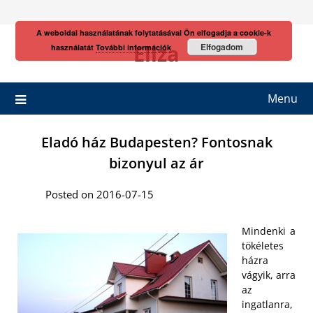
Skip
to
A weboldal használatának folytatásával Ön elfogadja a cookie-k
content
Eliza
Elfogadom
használatát
További információk
Menu
Eladó ház Budapesten? Fontosnak
bizonyul az ár
Posted on 2016-07-15
Mindenki a
tökéletes
házra
vágyik, arra
az
ingatlanra,