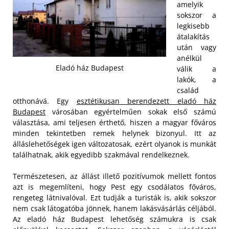
amelyik
sokszor a
legkisebb
átalakítás
után vagy
anélkül
Eladó ház Budapest
válik a
lakók, a
család
otthonává. Egy
esztétikusan berendezett eladó ház
Budapest
városában egyértelműen sokak első számú
választása, ami teljesen érthető, hiszen a magyar főváros
minden tekintetben remek helynek bizonyul. Itt az
álláslehetőségek igen változatosak, ezért olyanok is munkát
találhatnak, akik egyedibb szakmával rendelkeznek.
Természetesen, az állást illető pozitívumok mellett fontos
azt is megemlíteni, hogy Pest egy csodálatos főváros,
rengeteg látnivalóval. Ezt tudják a turisták is, akik sokszor
nem csak látogatóba jönnek, hanem lakásvásárlás céljából.
Az eladó ház Budapest lehetőség számukra is csak