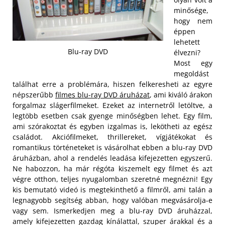
minősége,
hogy nem
éppen
lehetett
Blu-ray DVD
élvezni?
Most egy
megoldást
találhat erre a problémára, hiszen felkeresheti az egyre
népszerűbb
filmes blu-ray DVD áruházat
, ami kiváló árakon
forgalmaz slágerfilmeket. Ezeket az internetről letöltve, a
legtöbb esetben csak gyenge minőségben lehet. Egy film,
ami szórakoztat és egyben izgalmas is, lekötheti az egész
családot.
Akciófilmeket, thrillereket, vígjátékokat és
romantikus történeteket is vásárolhat ebben a blu-ray DVD
áruházban, ahol a rendelés leadása kifejezetten egyszerű.
Ne habozzon, ha már régóta kiszemelt egy filmet és azt
végre otthon, teljes nyugalomban szeretné megnézni! Egy
kis bemutató videó is megtekinthető a filmről, ami talán a
legnagyobb segítség abban, hogy valóban megvásárolja-e
vagy sem. Ismerkedjen meg a blu-ray DVD áruházzal,
amely kifejezetten gazdag kínálattal, szuper árakkal és a