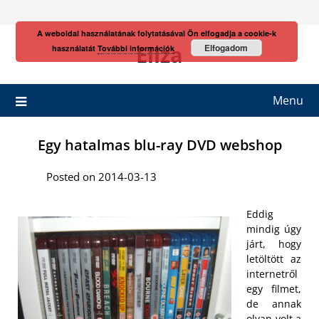
Skip
to
A weboldal használatának folytatásával Ön elfogadja a cookie-k
content
Eliza
Elfogadom
használatát
További információk
Menu
Egy hatalmas blu-ray DVD webshop
Posted on 2014-03-13
Eddig
mindig úgy
járt, hogy
letöltött az
internetről
egy filmet,
de annak
olyan volt a