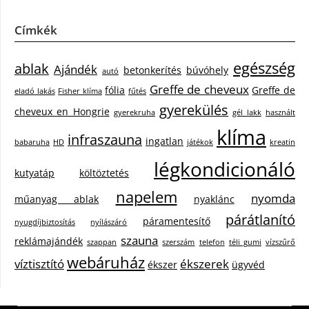
Címkék
egészség
ablak
Ajándék
betonkerítés
búvóhely
autó
Greffe de cheveux
fólia
Greffe de
eladó lakás
Fisher klíma
fűtés
gyerekülés
cheveux en Hongrie
gyerekruha
gél lakk
használt
klíma
infraszauna
ingatlan
babaruha
HD
játékok
kreatin
légkondicionáló
kutyatáp
költöztetés
napelem
nyomda
műanyag ablak
nyaklánc
párátlanító
páramentesítő
nyugdíjbiztosítás
nyílászáró
szauna
reklámajándék
szappan
szerszám
telefon
téli gumi
vízszűrő
webáruház
víztisztító
ékszerek
ékszer
ügyvéd