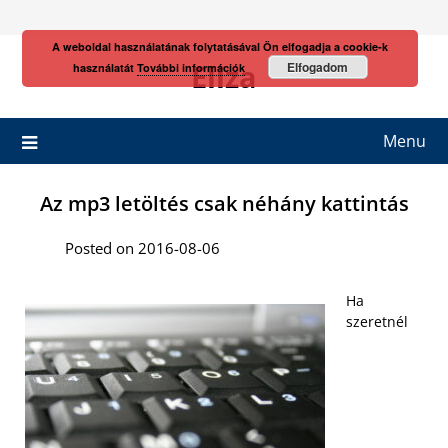
Skip
to
A weboldal használatának folytatásával Ön elfogadja a cookie-k
content
Eliza
Elfogadom
használatát
További információk
Menu
Az mp3 letöltés csak néhány kattintás
Posted on 2016-08-06
Ha
szeretnél