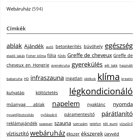
Webáruház
(594)
Címkék
egészség
ablak
Ajándék
betonkerítés
búvóhely
autó
Greffe de cheveux
fólia
Greffe de
eladó lakás
Fisher klíma
fűtés
gyerekülés
cheveux en Hongrie
gyerekruha
gél lakk
használt
klíma
infraszauna
ingatlan
babaruha
HD
játékok
kreatin
légkondicionáló
kutyatáp
költöztetés
napelem
nyomda
műanyag ablak
nyaklánc
párátlanító
páramentesítő
nyugdíjbiztosítás
nyílászáró
szauna
reklámajándék
szappan
szerszám
telefon
téli gumi
vízszűrő
webáruház
víztisztító
ékszerek
ékszer
ügyvéd