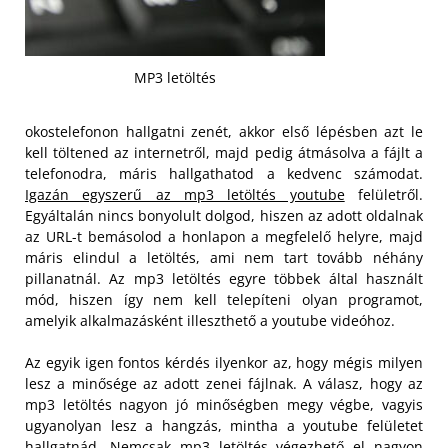
MP3 letöltés
okostelefonon hallgatni zenét, akkor első lépésben azt le
kell töltened az internetről, majd pedig átmásolva a fájlt a
telefonodra, máris hallgathatod a kedvenc számodat.
Igazán egyszerű az mp3 letöltés youtube
felületről.
Egyáltalán nincs bonyolult dolgod, hiszen az adott oldalnak
az URL-t bemásolod a honlapon a megfelelő helyre, majd
máris elindul a letöltés, ami nem tart tovább néhány
pillanatnál. Az mp3 letöltés egyre többek által használt
mód, hiszen így nem kell telepíteni olyan programot,
amelyik alkalmazásként illeszthető a youtube videóhoz.
Az egyik igen fontos kérdés ilyenkor az, hogy mégis milyen
lesz a minősége az adott zenei fájlnak. A válasz, hogy az
mp3 letöltés nagyon jó minőségben megy végbe, vagyis
ugyanolyan lesz a hangzás, mintha a youtube felületet
hallgatnád. Nemcsak mp3 letöltés végezhető el nagyon