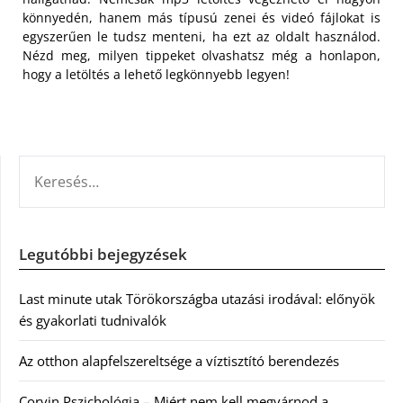
könnyedén, hanem más típusú zenei és videó fájlokat is
egyszerűen le tudsz menteni, ha ezt az oldalt használod.
Nézd meg, milyen tippeket olvashatsz még a honlapon,
hogy a letöltés a lehető legkönnyebb legyen!
KERESÉS:
Legutóbbi bejegyzések
Last minute utak Törökországba utazási irodával: előnyök
és gyakorlati tudnivalók
Az otthon alapfelszereltsége a víztisztító berendezés
Corvin Pszichológia – Miért nem kell megvárnod a