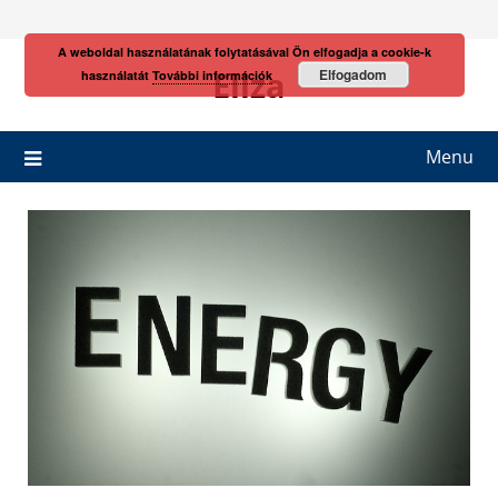
Skip
to
A weboldal használatának folytatásával Ön elfogadja a cookie-k
content
Eliza
Elfogadom
használatát
További információk
Menu