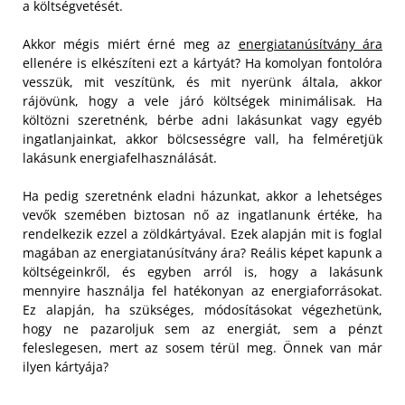
a költségvetését.
Akkor mégis miért érné meg az
energiatanúsítvány ára
ellenére is elkészíteni ezt a kártyát? Ha komolyan fontolóra
vesszük, mit veszítünk, és mit nyerünk általa, akkor
rájövünk, hogy a vele járó költségek minimálisak. Ha
költözni szeretnénk, bérbe adni lakásunkat vagy egyéb
ingatlanjainkat, akkor bölcsességre vall, ha felméretjük
lakásunk energiafelhasználását.
Ha pedig szeretnénk eladni házunkat, akkor a lehetséges
vevők szemében biztosan nő az ingatlanunk értéke, ha
rendelkezik ezzel a zöldkártyával. Ezek alapján mit is foglal
magában az energiatanúsítvány ára? Reális képet kapunk a
költségeinkről, és egyben arról is, hogy a lakásunk
mennyire használja fel hatékonyan az energiaforrásokat.
Ez alapján, ha szükséges, módosításokat végezhetünk,
hogy ne pazaroljuk sem az energiát, sem a pénzt
feleslegesen, mert az sosem térül meg. Önnek van már
ilyen kártyája?