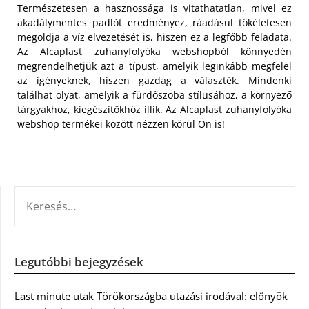
Természetesen a hasznossága is vitathatatlan, mivel ez
akadálymentes padlót eredményez, ráadásul tökéletesen
megoldja a víz elvezetését is, hiszen ez a legfőbb feladata.
Az Alcaplast zuhanyfolyóka webshopból könnyedén
megrendelhetjük azt a típust, amelyik leginkább megfelel
az igényeknek, hiszen gazdag a választék. Mindenki
találhat olyat, amelyik a fürdőszoba stílusához, a környező
tárgyakhoz, kiegészítőkhöz illik. Az Alcaplast zuhanyfolyóka
webshop termékei között nézzen körül Ön is!
KERESÉS:
Legutóbbi bejegyzések
Last minute utak Törökországba utazási irodával: előnyök