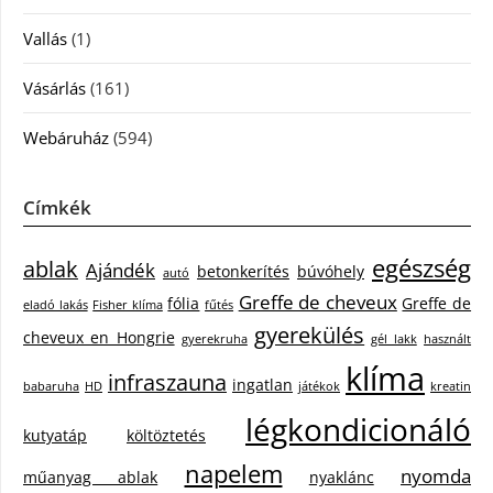
Vallás
(1)
Vásárlás
(161)
Webáruház
(594)
Címkék
egészség
ablak
Ajándék
betonkerítés
búvóhely
autó
Greffe de cheveux
fólia
Greffe de
eladó lakás
Fisher klíma
fűtés
gyerekülés
cheveux en Hongrie
gyerekruha
gél lakk
használt
klíma
infraszauna
ingatlan
babaruha
HD
játékok
kreatin
légkondicionáló
kutyatáp
költöztetés
napelem
nyomda
műanyag ablak
nyaklánc