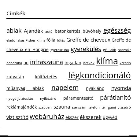
Címkék
egészség
ablak
Ajándék
betonkerítés
búvóhely
autó
Greffe de cheveux
fólia
Greffe de
eladó lakás
Fisher klíma
fűtés
gyerekülés
cheveux en Hongrie
gyerekruha
gél lakk
használt
klíma
infraszauna
ingatlan
babaruha
HD
játékok
kreatin
légkondicionáló
kutyatáp
költöztetés
napelem
nyomda
műanyag ablak
nyaklánc
párátlanító
páramentesítő
nyugdíjbiztosítás
nyílászáró
szauna
reklámajándék
szappan
szerszám
telefon
téli gumi
vízszűrő
webáruház
víztisztító
ékszerek
ékszer
ügyvéd