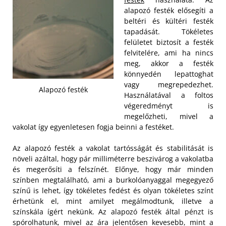
alapozó festék elősegíti a
beltéri és kültéri festék
tapadását. Tökéletes
felületet biztosít a festék
felvitelére, ami ha nincs
meg, akkor a festék
könnyedén lepattoghat
vagy megrepedezhet.
Alapozó festék
Használatával a foltos
végeredményt is
megelőzheti, mivel a
vakolat így egyenletesen fogja beinni a festéket.
Az alapozó festék a vakolat tartósságát és stabilitását is
növeli azáltal, hogy pár milliméterre beszivárog a vakolatba
és megerősíti a felszínét. Előnye, hogy már minden
színben megtalálható, ami a burkolóanyaggal megegyező
színű is lehet, így tökéletes fedést és olyan tökéletes színt
érhetünk el, mint amilyet megálmodtunk, illetve a
színskála ígért nekünk. Az alapozó festék által pénzt is
spórolhatunk, mivel az ára jelentősen kevesebb, mint a