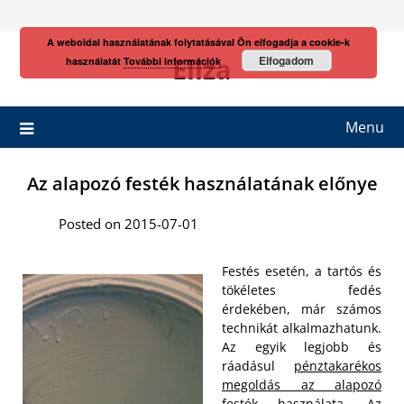
Skip
to
A weboldal használatának folytatásával Ön elfogadja a cookie-k
content
Eliza
Elfogadom
használatát
További információk
Menu
Az alapozó festék használatának előnye
Posted on 2015-07-01
Festés esetén, a tartós és
tökéletes fedés
érdekében, már számos
technikát alkalmazhatunk.
Az egyik legjobb és
ráadásul
pénztakarékos
megoldás az alapozó
festék
használata. Az