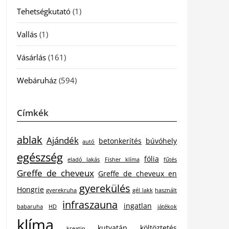
Tehetségkutató
(1)
Vallás
(1)
Vásárlás
(161)
Webáruház
(594)
Címkék
ablak
Ajándék
betonkerítés
búvóhely
autó
egészség
fólia
eladó lakás
Fisher klíma
fűtés
Greffe de cheveux
Greffe de cheveux en
gyerekülés
Hongrie
gyerekruha
gél lakk
használt
infraszauna
ingatlan
babaruha
HD
játékok
klíma
kutyatáp
költöztetés
kreatin