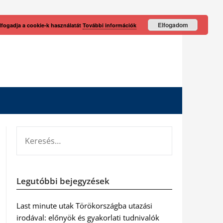
Elfogadom
lfogadja a cookie-k használatát
További információk
KERESÉS:
Legutóbbi bejegyzések
Last minute utak Törökországba utazási
irodával: előnyök és gyakorlati tudnivalók