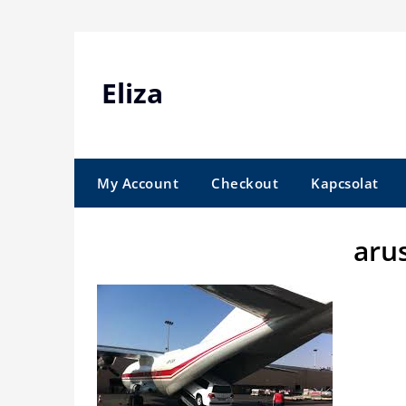
Skip
to
content
Eliza
My Account
Checkout
Kapcsolat
arus