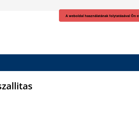
A weboldal használatának folytatásával Ön e
zallitas