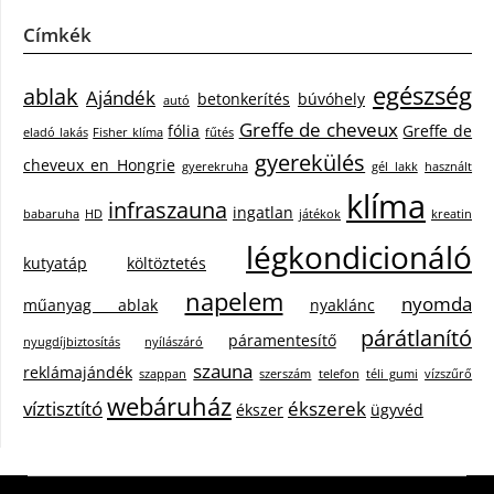
Címkék
egészség
ablak
Ajándék
betonkerítés
búvóhely
autó
Greffe de cheveux
fólia
Greffe de
eladó lakás
Fisher klíma
fűtés
gyerekülés
cheveux en Hongrie
gyerekruha
gél lakk
használt
klíma
infraszauna
ingatlan
babaruha
HD
játékok
kreatin
légkondicionáló
kutyatáp
költöztetés
napelem
nyomda
műanyag ablak
nyaklánc
párátlanító
páramentesítő
nyugdíjbiztosítás
nyílászáró
szauna
reklámajándék
szappan
szerszám
telefon
téli gumi
vízszűrő
webáruház
víztisztító
ékszerek
ékszer
ügyvéd