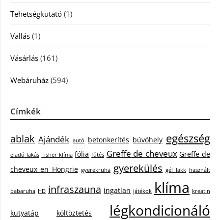
Tehetségkutató
(1)
Vallás
(1)
Vásárlás
(161)
Webáruház
(594)
Címkék
egészség
ablak
Ajándék
betonkerítés
búvóhely
autó
Greffe de cheveux
fólia
Greffe de
eladó lakás
Fisher klíma
fűtés
gyerekülés
cheveux en Hongrie
gyerekruha
gél lakk
használt
klíma
infraszauna
ingatlan
babaruha
HD
játékok
kreatin
légkondicionáló
kutyatáp
költöztetés