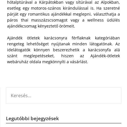
hótalptúrával a Kárpátokban vagy sítúrával az Alpokban,
esetleg egy motoros-szános kirándulással is. Ha szeretné
párját egy romantikus ajándékkal meglepni, választhatja a
páros thai masszázscsomagot vagy a wellness üdülés
ajándékcsomag kényeztető örömeit.
Ajándék ötletek karácsonyra férfiaknak kategóriában
rengeteg lehetőséget nyújtanak minden látogatónak. Az
idelátogatók könnyen beszerezhetik a karácsonyfa alá
szánt meglepetéseket, hiszen az Ajándék-ötletek
webáruház oldala megkönnyíti a vásárlást.
KERESÉS:
Legutóbbi bejegyzések