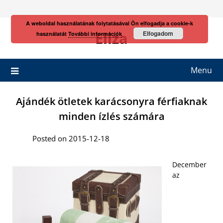
Skip
to
A weboldal használatának folytatásával Ön elfogadja a cookie-k
content
Eliza
Elfogadom
használatát
További információk
Menu
Ajándék ötletek karácsonyra férfiaknak
minden ízlés számára
Posted on 2015-12-18
December
az