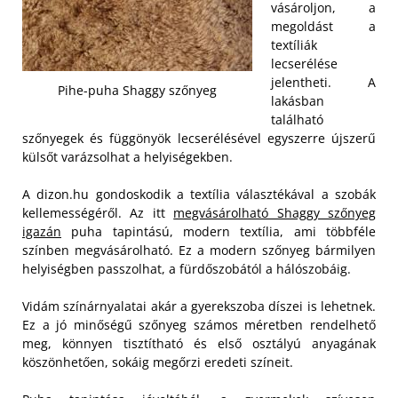
vásároljon, a
megoldást a
textíliák
lecserélése
jelentheti. A
Pihe-puha Shaggy szőnyeg
lakásban
található
szőnyegek és függönyök lecserélésével egyszerre újszerű
külsőt varázsolhat a helyiségekben.
A dizon.hu gondoskodik a textília választékával a szobák
kellemességéről. Az itt
megvásárolható Shaggy szőnyeg
igazán
puha tapintású, modern textília, ami többféle
színben megvásárolható. Ez a modern szőnyeg bármilyen
helyiségben passzolhat, a fürdőszobától a hálószobáig.
Vidám színárnyalatai akár a gyerekszoba díszei is lehetnek.
Ez a jó minőségű szőnyeg számos méretben rendelhető
meg, könnyen tisztítható és első osztályú anyagának
köszönhetően, sokáig megőrzi eredeti színeit.