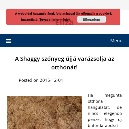
Skip
to
A weboldal használatának folytatásával Ön elfogadja a cookie-k
content
Eliza
Elfogadom
használatát
További információk
Menu
A Shaggy szőnyeg újjá varázsolja az
otthonát!
Posted on 2015-12-01
Ha megunta
otthona
hangulatát, de
nincs elegendő
pénze, hogy új
bútordarabokat