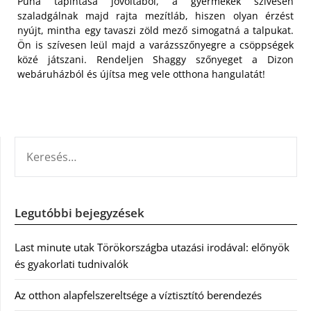
Puha tapintása jóvoltából, a gyermekek szívesen
szaladgálnak majd rajta mezítláb, hiszen olyan érzést
nyújt, mintha egy tavaszi zöld mező simogatná a talpukat.
Ön is szívesen leül majd a varázsszőnyegre a csöppségek
közé játszani. Rendeljen Shaggy szőnyeget a Dizon
webáruházból és újítsa meg vele otthona hangulatát!
KERESÉS:
Legutóbbi bejegyzések
Last minute utak Törökországba utazási irodával: előnyök
és gyakorlati tudnivalók
Az otthon alapfelszereltsége a víztisztító berendezés