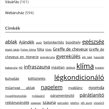
Vásárlás
(161)
Webáruház
(594)
Címkék
egészség
ablak
Ajándék
betonkerítés
búvóhely
autó
Greffe de cheveux
fólia
Greffe de
eladó lakás
Fisher klíma
fűtés
gyerekülés
cheveux en Hongrie
gyerekruha
gél lakk
használt
klíma
infraszauna
ingatlan
babaruha
HD
játékok
kreatin
légkondicionáló
kutyatáp
költöztetés
napelem
nyomda
műanyag ablak
nyaklánc
párátlanító
páramentesítő
nyugdíjbiztosítás
nyílászáró
szauna
reklámajándék
szappan
szerszám
telefon
téli gumi
vízszűrő