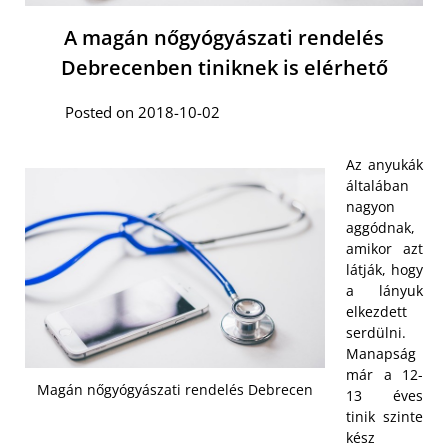
A magán nőgyógyászati rendelés
Debrecenben tiniknek is elérhető
Posted on 2018-10-02
Az anyukák
általában
nagyon
aggódnak,
amikor azt
látják, hogy
a lányuk
elkezdett
serdülni.
Manapság
már a 12-
Magán nőgyógyászati rendelés Debrecen
13 éves
tinik szinte
kész