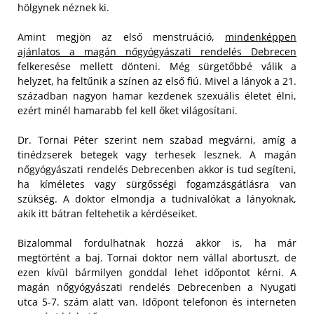
hölgynek néznek ki.
Amint megjön az első menstruáció,
mindenképpen
ajánlatos a magán nőgyógyászati rendelés Debrecen
felkeresése mellett dönteni. Még sürgetőbbé válik a
helyzet, ha feltűnik a színen az első fiú. Mivel a lányok a 21.
században nagyon hamar kezdenek szexuális életet élni,
ezért minél hamarabb fel kell őket világosítani.
Dr. Tornai Péter szerint nem szabad megvárni, amíg a
tinédzserek betegek vagy terhesek lesznek. A magán
nőgyógyászati rendelés Debrecenben akkor is tud segíteni,
ha kíméletes vagy sürgősségi fogamzásgátlásra van
szükség. A doktor elmondja a tudnivalókat a lányoknak,
akik itt bátran feltehetik a kérdéseiket.
Bizalommal fordulhatnak hozzá akkor is, ha már
megtörtént a baj. Tornai doktor nem vállal abortuszt, de
ezen kívül bármilyen gonddal lehet időpontot kérni. A
magán nőgyógyászati rendelés Debrecenben a Nyugati
utca 5-7. szám alatt van. Időpont telefonon és interneten