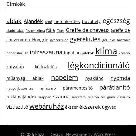
Címkék
egészség
ablak
Ajándék
betonkerítés
búvóhely
autó
Greffe de cheveux
fólia
Greffe de
eladó lakás
Fisher klíma
fűtés
gyerekülés
cheveux en Hongrie
gyerekruha
gél lakk
használt
klíma
infraszauna
ingatlan
babaruha
HD
játékok
kreatin
légkondicionáló
kutyatáp
költöztetés
napelem
nyomda
műanyag ablak
nyaklánc
párátlanító
páramentesítő
nyugdíjbiztosítás
nyílászáró
szauna
reklámajándék
szappan
szerszám
telefon
téli gumi
vízszűrő
webáruház
víztisztító
ékszerek
ékszer
ügyvéd
©2026 Eliza
| Design:
Newspaperly WordPress