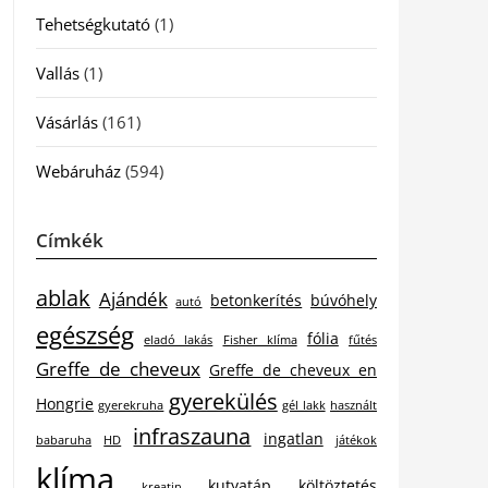
Tehetségkutató
(1)
Vallás
(1)
Vásárlás
(161)
Webáruház
(594)
Címkék
ablak
Ajándék
betonkerítés
búvóhely
autó
egészség
fólia
eladó lakás
Fisher klíma
fűtés
Greffe de cheveux
Greffe de cheveux en
gyerekülés
Hongrie
gyerekruha
gél lakk
használt
infraszauna
ingatlan
babaruha
HD
játékok
klíma
kutyatáp
költöztetés
kreatin