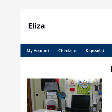
Skip
to
content
Eliza
My Account
Checkout
Kapcsolat