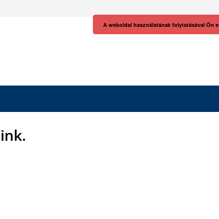
A weboldal használatának folytatásával Ön e
link.