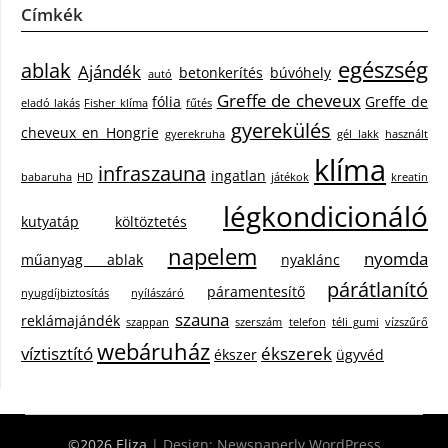
Címkék
egészség
ablak
Ajándék
betonkerítés
búvóhely
autó
Greffe de cheveux
fólia
Greffe de
eladó lakás
Fisher klíma
fűtés
gyerekülés
cheveux en Hongrie
gyerekruha
gél lakk
használt
klíma
infraszauna
ingatlan
babaruha
HD
játékok
kreatin
légkondicionáló
kutyatáp
költöztetés
napelem
nyomda
műanyag ablak
nyaklánc
párátlanító
páramentesítő
nyugdíjbiztosítás
nyílászáró
szauna
reklámajándék
szappan
szerszám
telefon
téli gumi
vízszűrő
webáruház
víztisztító
ékszerek
ékszer
ügyvéd
©2026 Eliza
| Design:
Newspaperly WordPress