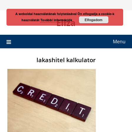
Skip
to
A weboldal használatának folytatásával Ön elfogadja a cookie-k
content
Eliza
Elfogadom
használatát
További információk
Menu
lakashitel kalkulator