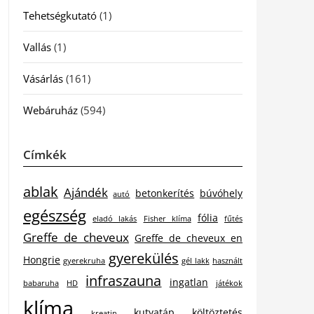
Tehetségkutató
(1)
Vallás
(1)
Vásárlás
(161)
Webáruház
(594)
Címkék
ablak
Ajándék
betonkerítés
búvóhely
autó
egészség
fólia
eladó lakás
Fisher klíma
fűtés
Greffe de cheveux
Greffe de cheveux en
gyerekülés
Hongrie
gyerekruha
gél lakk
használt
infraszauna
ingatlan
babaruha
HD
játékok
klíma
kutyatáp
költöztetés
kreatin