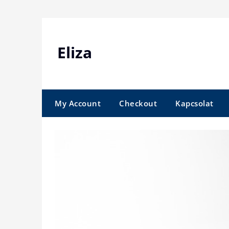
Skip
to
content
Eliza
My Account
Checkout
Kapcsolat