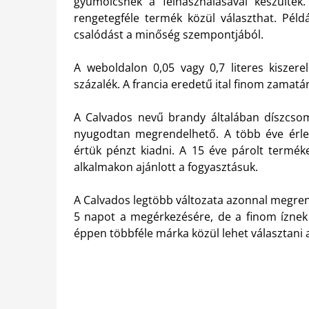
gyümölcsnek a felhasználásával készültek.
rengetegféle termék közül választhat. Pél
csalódást a minőség szempontjából.
A weboldalon 0,05 vagy 0,7 literes kiszere
százalék. A francia eredetű ital finom zamat
A Calvados nevű brandy általában díszcso
nyugodtan megrendelhető. A több éve érlel
értük pénzt kiadni. A 15 éve párolt termék
alkalmakon ajánlott a fogyasztásuk.
A Calvados legtöbb változata azonnal megren
5 napot a megérkezésére, de a finom íznek
éppen többféle márka közül lehet választani a