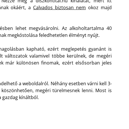
 Nézze meg a diszkontital.hu kínálatát, mert itt
dának okáért, a
Calvados biztosan nem
okoz majd
lésben lehet megvásárolni. Az alkoholtartalma 40
ának megkóstolása feledhetetlen élményt nyújt.
magolásban kapható, ezért meglepetés gyanánt is
t változatok valamivel többe kerülnek, de megéri
ek már különösen finomak, ezért elsősorban jeles
delhető a weboldalról. Néhány esetben várni kell 3-
 köszönhetően, megéri türelmesnek lenni. Most is
 gazdag kínáltból.