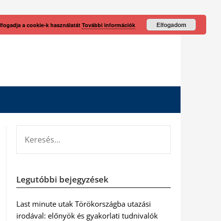
Elfogadom
lfogadja a cookie-k használatát
További információk
KERESÉS:
Legutóbbi bejegyzések
Last minute utak Törökországba utazási
irodával: előnyök és gyakorlati tudnivalók