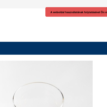
A weboldal használatának folytatásával Ön e