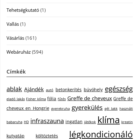
Tehetségkutató
(1)
Vallás
(1)
Vásárlás
(161)
Webáruház
(594)
Címkék
egészség
ablak
Ajándék
betonkerítés
búvóhely
autó
Greffe de cheveux
fólia
Greffe de
eladó lakás
Fisher klíma
fűtés
gyerekülés
cheveux en Hongrie
gyerekruha
gél lakk
használt
klíma
infraszauna
ingatlan
babaruha
HD
játékok
kreatin
légkondicionáló
kutyatáp
költöztetés