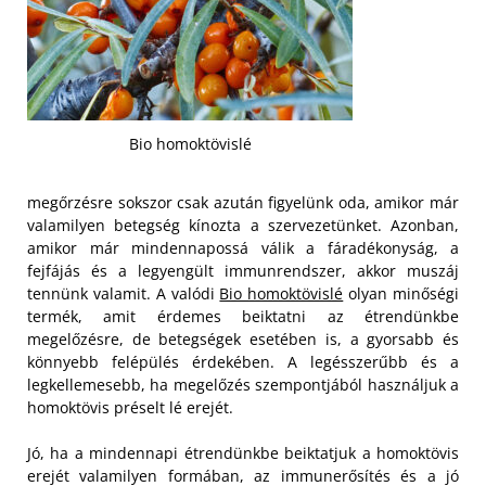
Bio homoktövislé
megőrzésre sokszor csak azután figyelünk oda, amikor már
valamilyen betegség kínozta a szervezetünket. Azonban,
amikor már mindennapossá válik a fáradékonyság, a
fejfájás és a legyengült immunrendszer, akkor muszáj
tennünk valamit. A valódi
Bio homoktövislé
olyan minőségi
termék, amit érdemes beiktatni az étrendünkbe
megelőzésre, de betegségek esetében is, a gyorsabb és
könnyebb felépülés érdekében. A legésszerűbb és a
legkellemesebb, ha megelőzés szempontjából használjuk a
homoktövis préselt lé erejét.
Jó, ha a mindennapi étrendünkbe beiktatjuk a homoktövis
erejét valamilyen formában, az immunerősítés és a jó