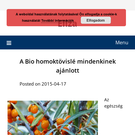
Skip
to
A weboldal használatának folytatásával Ön elfogadja a cookie-k
content
Eliza
Elfogadom
használatát
További információk
Menu
A Bio homoktövislé mindenkinek
ajánlott
Posted on 2015-04-17
Az
egészség