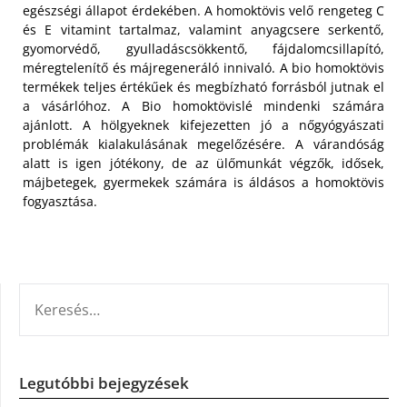
egészségi állapot érdekében. A homoktövis velő rengeteg C
és E vitamint tartalmaz, valamint anyagcsere serkentő,
gyomorvédő, gyulladáscsökkentő, fájdalomcsillapító,
méregtelenítő és májregeneráló innivaló. A bio homoktövis
termékek teljes értékűek és megbízható forrásból jutnak el
a vásárlóhoz. A Bio homoktövislé mindenki számára
ajánlott. A hölgyeknek kifejezetten jó a nőgyógyászati
problémák kialakulásának megelőzésére. A várandóság
alatt is igen jótékony, de az ülőmunkát végzők, idősek,
májbetegek, gyermekek számára is áldásos a homoktövis
fogyasztása.
KERESÉS:
Legutóbbi bejegyzések