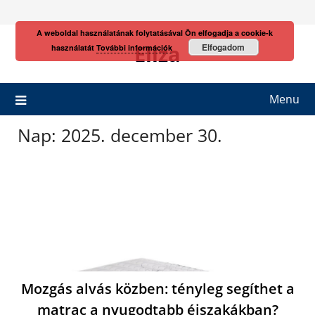
Skip
to
A weboldal használatának folytatásával Ön elfogadja a cookie-k
content
Eliza
Elfogadom
használatát
További információk
Menu
Nap:
2025. december 30.
Mozgás alvás közben: tényleg segíthet a
matrac a nyugodtabb éjszakákban?