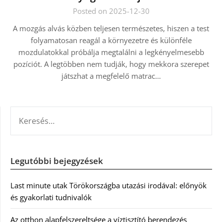
Posted on 2025-12-30
A mozgás alvás közben teljesen természetes, hiszen a test
folyamatosan reagál a környezetre és különféle
mozdulatokkal próbálja megtalálni a legkényelmesebb
pozíciót. A legtöbben nem tudják, hogy mekkora szerepet
játszhat a megfelelő matrac…
KERESÉS:
Legutóbbi bejegyzések
Last minute utak Törökországba utazási irodával: előnyök
és gyakorlati tudnivalók
Az otthon alapfelszereltsége a víztisztító berendezés