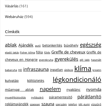
Vásárlás
(161)
Webáruház
(594)
Címkék
egészség
ablak
Ajándék
betonkerítés
búvóhely
autó
Greffe de cheveux
fólia
Greffe de
eladó lakás
Fisher klíma
fűtés
gyerekülés
cheveux en Hongrie
gyerekruha
gél lakk
használt
klíma
infraszauna
ingatlan
babaruha
HD
játékok
kreatin
légkondicionáló
kutyatáp
költöztetés
napelem
nyomda
műanyag ablak
nyaklánc
párátlanító
páramentesítő
nyugdíjbiztosítás
nyílászáró
szauna
reklámajándék
szappan
szerszám
telefon
téli gumi
vízszűrő