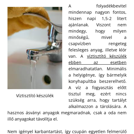
A folyadékbevitel
mindennap nagyon fontos,
hiszen napi 1,5-2 litert
ajánlanak. Viszont nem
mindegy, hogy milyen
minőségű, mivel a
csapvízben rengeteg
felesleges anyag, illetve klór
van. A
víztisztító készülék
ebben az esetben
elmaradhatatlan. Minimális
a helyigénye, így bármelyik
konyhapultba beszerelhető.
A víz a fogyasztás előtt
tisztul meg, ezért nincs
Víztisztító készülék
szükség arra, hogy tartályt
alkalmazzon a tárolására. A
hasznos ásványi anyagok megmaradnak, csak a oda nem
illő anyagokat távolítja el.
Nem igényel karbantartást, így csupán egyetlen felmerülő