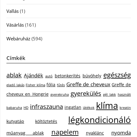
Vallás
(1)
Vásárlás
(161)
Webáruház
(594)
Címkék
egészség
ablak
Ajándék
betonkerítés
búvóhely
autó
Greffe de cheveux
fólia
Greffe de
eladó lakás
Fisher klíma
fűtés
gyerekülés
cheveux en Hongrie
gyerekruha
gél lakk
használt
klíma
infraszauna
ingatlan
babaruha
HD
játékok
kreatin
légkondicionáló
kutyatáp
költöztetés
napelem
nyomda
műanyag ablak
nyaklánc