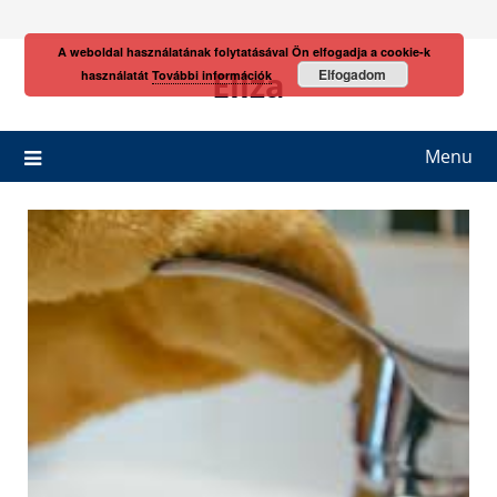
Skip
to
A weboldal használatának folytatásával Ön elfogadja a cookie-k
content
Eliza
Elfogadom
használatát
További információk
Menu