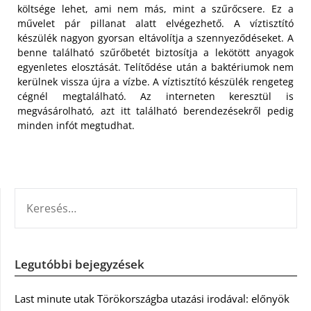
költsége lehet, ami nem más, mint a szűrőcsere. Ez a
művelet pár pillanat alatt elvégezhető. A víztisztító
készülék nagyon gyorsan eltávolítja a szennyeződéseket. A
benne található szűrőbetét biztosítja a lekötött anyagok
egyenletes elosztását. Telítődése után a baktériumok nem
kerülnek vissza újra a vízbe. A víztisztító készülék rengeteg
cégnél megtalálható. Az interneten keresztül is
megvásárolható, azt itt található berendezésekről pedig
minden infót megtudhat.
KERESÉS:
Legutóbbi bejegyzések
Last minute utak Törökországba utazási irodával: előnyök