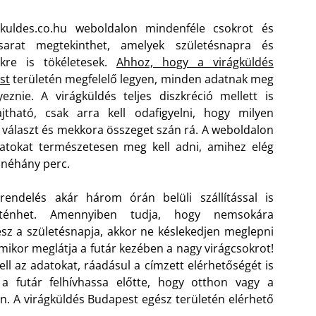
gkuldes.co.hu weboldalon mindenféle csokrot és
osarat megtekinthet, amelyek születésnapra és
kre is tökéletesek.
Ahhoz, hogy a virágküldés
st
területén megfelelő legyen, minden adatnak meg
yeznie. A virágküldés teljes diszkréció mellett is
jtható, csak arra kell odafigyelni, hogy milyen
 választ és mekkora összeget szán rá. A weboldalon
atokat természetesen meg kell adni, amihez elég
néhány perc.
rendelés akár három órán belüli szállítással is
rténhet. Amennyiben tudja, hogy nemsokára
esz a születésnapja, akkor ne késlekedjen meglepni
amikor meglátja a futár kezében a nagy virágcsokrot!
kell az adatokat, ráadásul a címzett elérhetőségét is
a futár felhívhassa előtte, hogy otthon vagy a
. A virágküldés Budapest egész területén elérhető