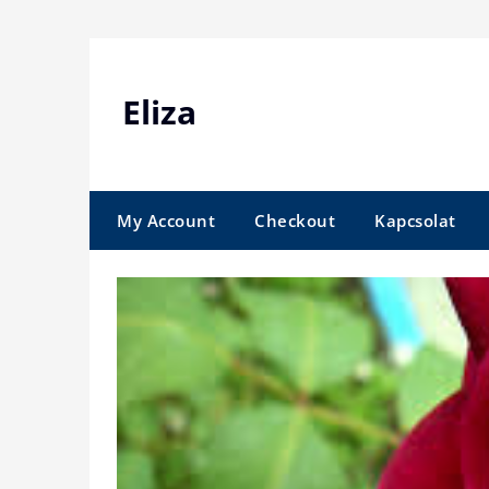
Skip
to
content
Eliza
My Account
Checkout
Kapcsolat