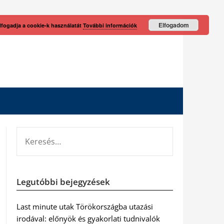
Elfogadom
lfogadja a cookie-k használatát
További információk
KERESÉS:
Legutóbbi bejegyzések
Last minute utak Törökországba utazási
irodával: előnyök és gyakorlati tudnivalók