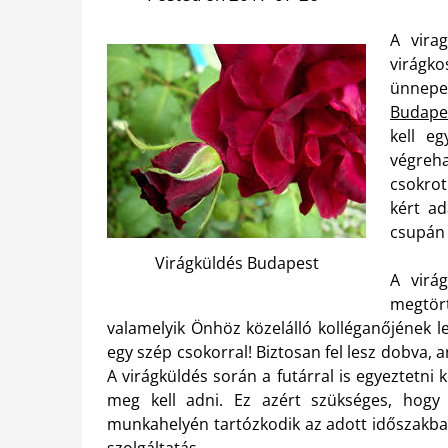
A vira
virágk
ünnepe
Budape
kell eg
végreha
csokrot
kért ad
csupán 
Virágküldés Budapest
A virág
megtö
valamelyik Önhöz közelálló kolléganőjének l
egy szép csokorral! Biztosan fel lesz dobva, 
A virágküldés során a futárral is egyeztetni 
meg kell adni. Ez azért szükséges, hogy 
munkahelyén tartózkodik az adott időszakban
szolgáltatás.