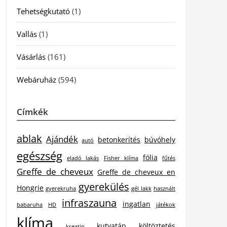
Tehetségkutató
(1)
Vallás
(1)
Vásárlás
(161)
Webáruház
(594)
Címkék
ablak
Ajándék
betonkerítés
búvóhely
autó
egészség
fólia
eladó lakás
Fisher klíma
fűtés
Greffe de cheveux
Greffe de cheveux en
gyerekülés
Hongrie
gyerekruha
gél lakk
használt
infraszauna
ingatlan
babaruha
HD
játékok
klíma
kutyatáp
költöztetés
kreatin