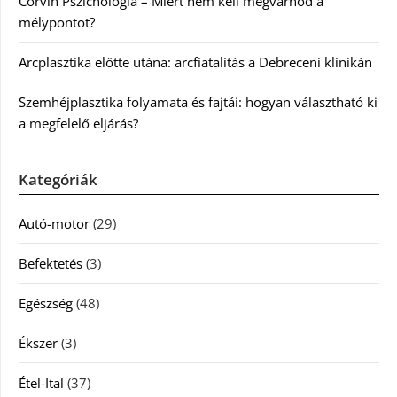
Corvin Pszichológia – Miért nem kell megvárnod a
mélypontot?
Arcplasztika előtte utána: arcfiatalítás a Debreceni klinikán
Szemhéjplasztika folyamata és fajtái: hogyan választható ki
a megfelelő eljárás?
Kategóriák
Autó-motor
(29)
Befektetés
(3)
Egészség
(48)
Ékszer
(3)
Étel-Ital
(37)