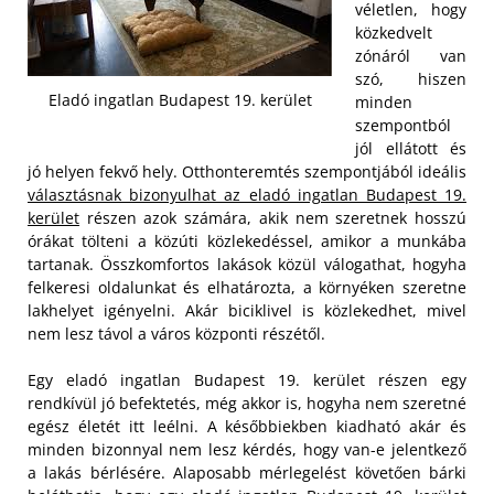
véletlen, hogy
közkedvelt
zónáról van
szó, hiszen
Eladó ingatlan Budapest 19. kerület
minden
szempontból
jól ellátott és
jó helyen fekvő hely. Otthonteremtés szempontjából ideális
választásnak bizonyulhat az eladó ingatlan Budapest 19.
kerület
részen azok számára, akik nem szeretnek hosszú
órákat tölteni a közúti közlekedéssel, amikor a munkába
tartanak. Összkomfortos lakások közül válogathat, hogyha
felkeresi oldalunkat és elhatározta, a környéken szeretne
lakhelyet igényelni. Akár biciklivel is közlekedhet, mivel
nem lesz távol a város központi részétől.
Egy eladó ingatlan Budapest 19. kerület részen egy
rendkívül jó befektetés, még akkor is, hogyha nem szeretné
egész életét itt leélni. A későbbiekben kiadható akár és
minden bizonnyal nem lesz kérdés, hogy van-e jelentkező
a lakás bérlésére. Alaposabb mérlegelést követően bárki