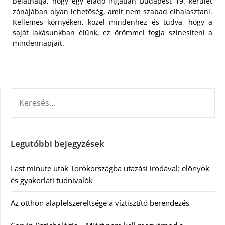
beláthatja, hogy egy eladó ingatlan Budapest 19. kerület
zónájában olyan lehetőség, amit nem szabad elhalasztani.
Kellemes környéken, közel mindenhez és tudva, hogy a
saját lakásunkban élünk, ez örömmel fogja színesíteni a
mindennapjait.
KERESÉS:
Legutóbbi bejegyzések
Last minute utak Törökországba utazási irodával: előnyök
és gyakorlati tudnivalók
Az otthon alapfelszereltsége a víztisztító berendezés