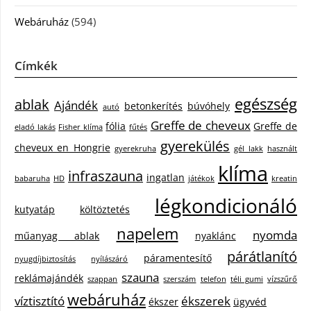
Webáruház
(594)
Címkék
egészség
ablak
Ajándék
betonkerítés
búvóhely
autó
Greffe de cheveux
fólia
Greffe de
eladó lakás
Fisher klíma
fűtés
gyerekülés
cheveux en Hongrie
gyerekruha
gél lakk
használt
klíma
infraszauna
ingatlan
babaruha
HD
játékok
kreatin
légkondicionáló
kutyatáp
költöztetés
napelem
nyomda
műanyag ablak
nyaklánc
párátlanító
páramentesítő
nyugdíjbiztosítás
nyílászáró
szauna
reklámajándék
szappan
szerszám
telefon
téli gumi
vízszűrő
webáruház
víztisztító
ékszerek
ékszer
ügyvéd