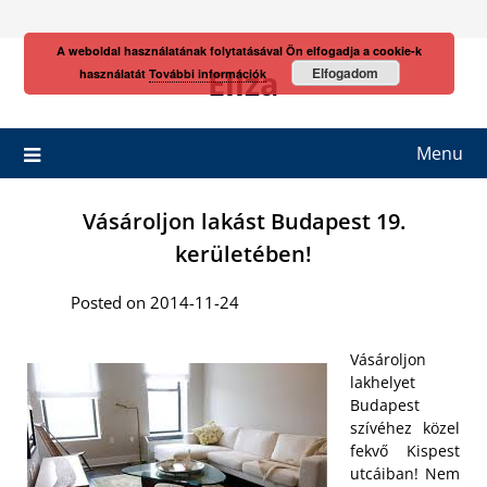
Skip
to
A weboldal használatának folytatásával Ön elfogadja a cookie-k
content
Eliza
Elfogadom
használatát
További információk
Menu
Vásároljon lakást Budapest 19.
kerületében!
Posted on 2014-11-24
Vásároljon
lakhelyet
Budapest
szívéhez közel
fekvő Kispest
utcáiban! Nem