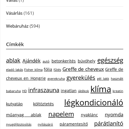
Vallás
(1)
Vásárlás
(161)
Webáruház
(594)
Címkék
egészség
ablak
Ajándék
betonkerítés
búvóhely
autó
Greffe de cheveux
fólia
Greffe de
eladó lakás
Fisher klíma
fűtés
gyerekülés
cheveux en Hongrie
gyerekruha
gél lakk
használt
klíma
infraszauna
ingatlan
babaruha
HD
játékok
kreatin
légkondicionáló
kutyatáp
költöztetés
napelem
nyomda
műanyag ablak
nyaklánc
párátlanító
páramentesítő
nyugdíjbiztosítás
nyílászáró