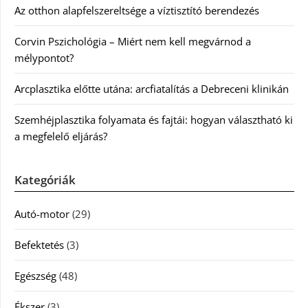
Az otthon alapfelszereltsége a víztisztító berendezés
Corvin Pszichológia – Miért nem kell megvárnod a
mélypontot?
Arcplasztika előtte utána: arcfiatalítás a Debreceni klinikán
Szemhéjplasztika folyamata és fajtái: hogyan választható ki
a megfelelő eljárás?
Kategóriák
Autó-motor
(29)
Befektetés
(3)
Egészség
(48)
Ékszer
(3)