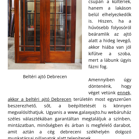
csupán a kültériek,
hanem a lakáson
belül elhelyezkedők
is. Hiszen, ha a
hűvösebb folyosóról
beáramlik az ajtó
alatt a hideg levegő,
akkor hiába van jól
kifűtve a szoba,
mert a lábunk úgyis
fázni fog.
Beltéri ajtó Debrecen
Amennyiben úgy
döntenénk, hogy
véget vetünk
ennek,
akkor a beltéri ajtó Debrecen
területén most egyszerűen
beszerezhető, sőt, a beépíttetését is könnyen
megvalósíthatjuk. Ugyanis a www.galaxyajto.hu webáruház
széles választékában garantáltan megtaláljuk a színben,
mintázatban, minőségben és árban is megfelelő darabot,
amit aztán a cég debreceni székhelyén dolgozó
munkatársai pillanatok alatt telepítenek.