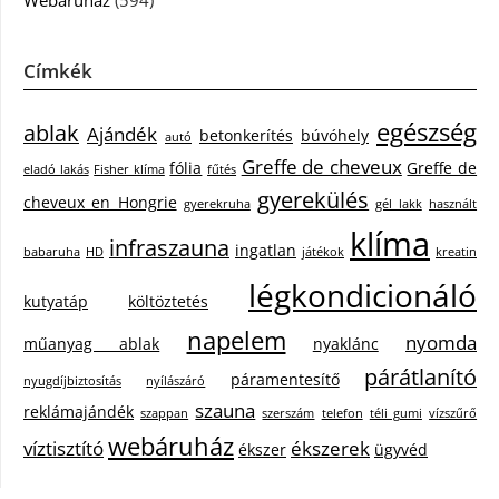
Címkék
egészség
ablak
Ajándék
betonkerítés
búvóhely
autó
Greffe de cheveux
fólia
Greffe de
eladó lakás
Fisher klíma
fűtés
gyerekülés
cheveux en Hongrie
gyerekruha
gél lakk
használt
klíma
infraszauna
ingatlan
babaruha
HD
játékok
kreatin
légkondicionáló
kutyatáp
költöztetés
napelem
nyomda
műanyag ablak
nyaklánc
párátlanító
páramentesítő
nyugdíjbiztosítás
nyílászáró
szauna
reklámajándék
szappan
szerszám
telefon
téli gumi
vízszűrő
webáruház
víztisztító
ékszerek
ékszer
ügyvéd