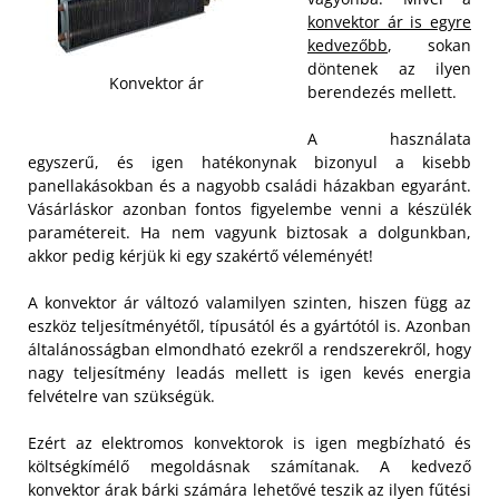
konvektor ár is egyre
kedvezőbb
, sokan
döntenek az ilyen
Konvektor ár
berendezés mellett.
A használata
egyszerű, és igen hatékonynak bizonyul a kisebb
panellakásokban és a nagyobb családi házakban egyaránt.
Vásárláskor azonban fontos figyelembe venni a készülék
paramétereit. Ha nem vagyunk biztosak a dolgunkban,
akkor pedig kérjük ki egy szakértő véleményét!
A konvektor ár változó valamilyen szinten, hiszen függ az
eszköz teljesítményétől, típusától és a gyártótól is. Azonban
általánosságban elmondható ezekről a rendszerekről, hogy
nagy teljesítmény leadás mellett is igen kevés energia
felvételre van szükségük.
Ezért az elektromos konvektorok is igen megbízható és
költségkímélő megoldásnak számítanak. A kedvező
konvektor árak bárki számára lehetővé teszik az ilyen fűtési