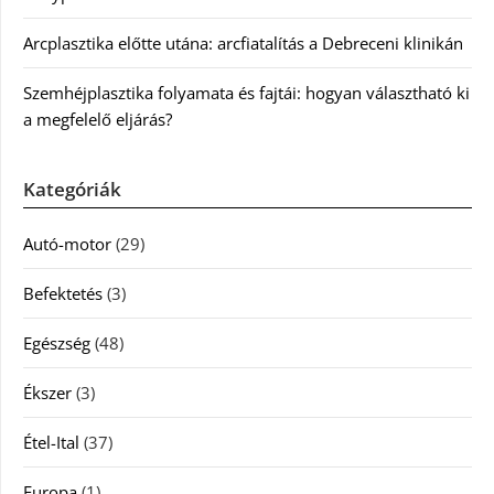
Arcplasztika előtte utána: arcfiatalítás a Debreceni klinikán
Szemhéjplasztika folyamata és fajtái: hogyan választható ki
a megfelelő eljárás?
Kategóriák
Autó-motor
(29)
Befektetés
(3)
Egészség
(48)
Ékszer
(3)
Étel-Ital
(37)
Europa
(1)