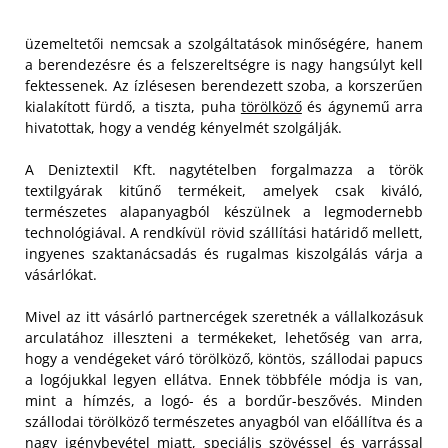
üzemeltetői nemcsak a szolgáltatások minőségére, hanem
a berendezésre és a felszereltségre is nagy hangsúlyt kell
fektessenek. Az ízlésesen berendezett szoba, a korszerűen
kialakított fürdő, a tiszta, puha
törölköző
és ágynemű arra
hivatottak, hogy a vendég kényelmét szolgálják.
A Deniztextil Kft. nagytételben forgalmazza a török
textilgyárak kitűnő termékeit, amelyek csak kiváló,
természetes alapanyagból készülnek a legmodernebb
technológiával. A rendkívül rövid szállítási határidő mellett,
ingyenes szaktanácsadás és rugalmas kiszolgálás várja a
vásárlókat.
Mivel az itt vásárló partnercégek szeretnék a vállalkozásuk
arculatához illeszteni a termékeket, lehetőség van arra,
hogy a vendégeket váró törölköző, köntös, szállodai papucs
a logójukkal legyen ellátva. Ennek többféle módja is van,
mint a hímzés, a logó- és a bordűr-beszővés. Minden
szállodai törölköző természetes anyagból van előállítva és a
nagy igénybevétel miatt, speciális szövéssel és varrással