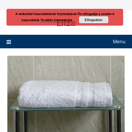
Skip
to
A weboldal használatának folytatásával Ön elfogadja a cookie-k
content
Eliza
Elfogadom
használatát
További információk
Menu