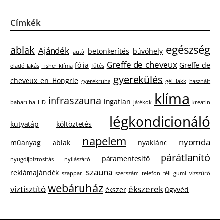
Címkék
egészség
ablak
Ajándék
betonkerítés
búvóhely
autó
Greffe de cheveux
fólia
Greffe de
eladó lakás
Fisher klíma
fűtés
gyerekülés
cheveux en Hongrie
gyerekruha
gél lakk
használt
klíma
infraszauna
ingatlan
babaruha
HD
játékok
kreatin
légkondicionáló
kutyatáp
költöztetés
napelem
nyomda
műanyag ablak
nyaklánc
párátlanító
páramentesítő
nyugdíjbiztosítás
nyílászáró
szauna
reklámajándék
szappan
szerszám
telefon
téli gumi
vízszűrő
webáruház
víztisztító
ékszerek
ékszer
ügyvéd