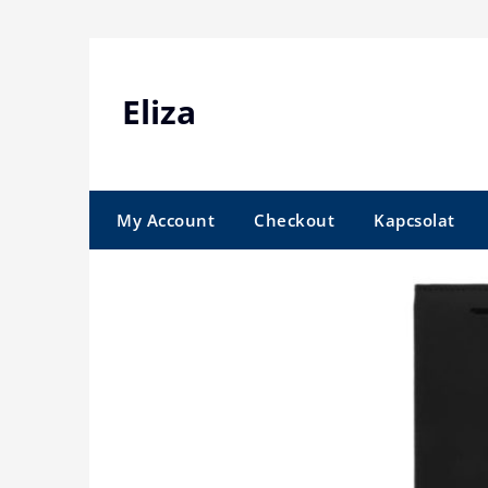
Skip
to
content
Eliza
My Account
Checkout
Kapcsolat