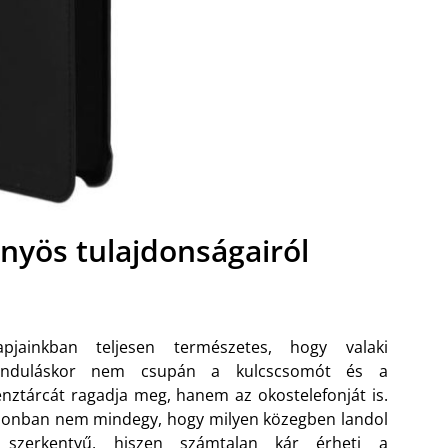
őnyös tulajdonságairól
apjainkban teljesen természetes, hogy valaki
linduláskor nem csupán a kulcscsomót és a
nztárcát ragadja meg, hanem az okostelefonját is.
onban nem mindegy, hogy milyen közegben landol
 szerkentyű, hiszen számtalan kár érheti a