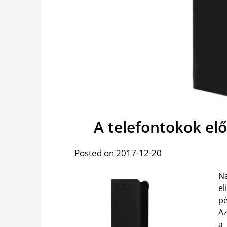
A telefontokok el
Posted on 2017-12-20
N
e
pé
Az
a