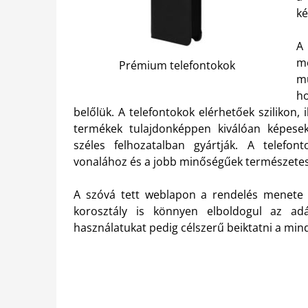
ké
me
Prémium telefontokok
m
ho
belőlük. A telefontokok elérhetőek szilikon, 
termékek tulajdonképpen kiválóan képesek
széles felhozatalban gyártják. A telefon
vonalához és a jobb minőségűek természetese
A szóvá tett weblapon a rendelés menete 
korosztály is könnyen elboldogul az adá
használatukat pedig célszerű beiktatni a mi