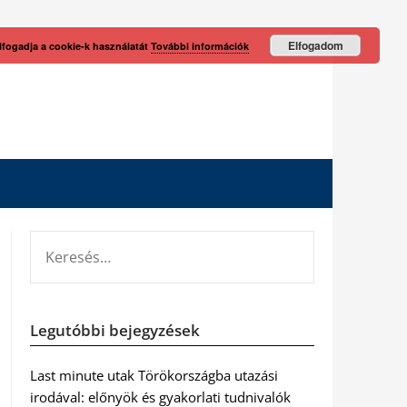
Elfogadom
lfogadja a cookie-k használatát
További információk
KERESÉS:
Legutóbbi bejegyzések
Last minute utak Törökországba utazási
irodával: előnyök és gyakorlati tudnivalók