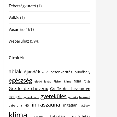
Tehetségkutató
(1)
Vallás
(1)
Vásárlás
(161)
Webáruház
(594)
Címkék
ablak
Ajándék
betonkerítés
búvóhely
autó
egészség
fólia
eladó lakás
Fisher klíma
fűtés
Greffe de cheveux
Greffe de cheveux en
gyerekülés
Hongrie
gyerekruha
gél lakk
használt
infraszauna
ingatlan
babaruha
HD
játékok
klíma
kutyatáp
költöztetés
kreatin