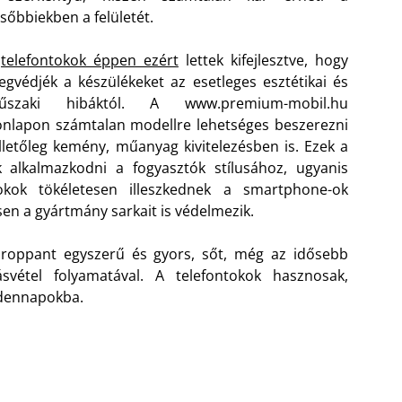
sőbbiekben a felületét.
A
telefontokok éppen ezért
lettek kifejlesztve, hogy
gvédjék a készülékeket az esetleges esztétikai és
űszaki hibáktól. A www.premium-mobil.hu
nlapon számtalan modellre lehetséges beszerezni
illetőleg kemény, műanyag kivitelezésben is.
Ezek a
 alkalmazkodni a fogyasztók stílusához, ugyanis
tokok tökéletesen illeszkednek a smartphone-ok
n a gyártmány sarkait is védelmezik.
roppant egyszerű és gyors, sőt, még az idősebb
svétel folyamatával. A telefontokok hasznosak,
ndennapokba.